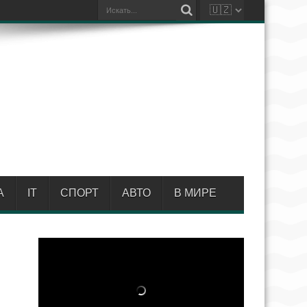
А
IT
СПОРТ
АВТО
В МИРЕ