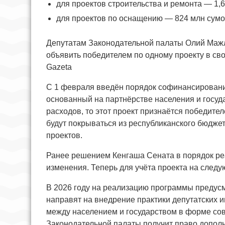
для проектов строительства и ремонта — 1,
для проектов по оснащению — 824 млн сумо
Депутатам Законодательной палаты Олий Мажл
объявить победителем по одному проекту в сво
Gazeta
С 1 февраля введён порядок софинансировани
основанный на партнёрстве населения и госуд
расходов, то этот проект признаётся победит
будут покрываться из республиканского бюдже
проектов.
Ранее решением Кенгаша Сената в порядок р
изменения. Теперь для учёта проекта на следу
В 2026 году на реализацию программы предусм
направят на внедрение практики депутатских и
между населением и государством в форме со
Законодательной палаты получит право дополни