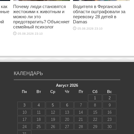
 как
Почему люди становятся
Водителя в Ферганской
онные
жестокими к животным и
области оштрафовали за
можно ли это
перевозку 28 детей в
ий
предотвратить? Объясняет
Damas
семейный психолог
05.08.2026 23:10
05.08.2026 23:10
КАЛЕНДАРЬ
Август 2026
Пн
Вт
Ср
Чт
Пт
Сб
Вс
1
2
3
4
5
6
7
8
9
10
11
12
13
14
15
16
17
18
19
20
21
22
23
24
25
26
27
28
29
30
31