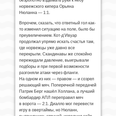
безропотно вздымать руки к небу
норвежского кипера Орьяна
Нюланна — 1:1.
Впрочем, сказать, что ответный гол как-
то изменил ситуацию на поле, было бы
преувеличением. Кот-д’Ивуар
продолжал упрямо искать счастья там,
где норвежцы уже давно все
перекрыли. Скандинавы же спокойно
пережидали давление, выигрывали
подборы и при первой возможности
разгоняли атаки через фланги.
На одном из них — правом — и созрел
решающий мяч. Поперечной передачей
Патрик Берг нашёл Холлана, а лучший
бомбардир АПЛ переправил мяч
в ворота — 2:1. Диалло мог перевести
игру в овертаймы, но Нюланн,