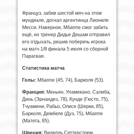
Француз, забив шестой мяч на этом
мундиале, догнал аргентинца Лионеля
Месси. Наверное, Мбаппе смог забить
ещё, но тренер Дидье Дешам отправил
его отдыхать, решив поберечь игрока
на матч 1/8 финала 5 июля со сборной
Парагвая.
Статистика матча
Голы:
Мбаппе (45, 74), Барколя (53).
Франция:
Меньян, Упамекано, Салиба,
Динь (Эрнандез, 78), Кунде (Гюсто, 75),
Тчуамени, Рабьо, Олисе (Шерки, 85),
Барколя, Дембеле (Дуэ, 75), Мбаппе
(Матета, 85).
Швеция:
Виделль Сеттерстрем,