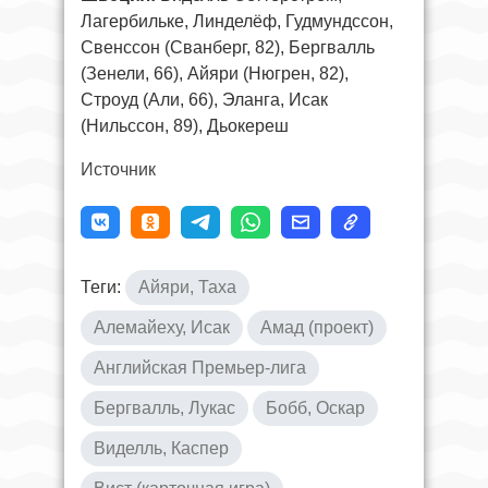
Лагербильке, Линделёф, Гудмундссон,
Свенссон (Сванберг, 82), Бергвалль
(Зенели, 66), Айяри (Нюгрен, 82),
Строуд (Али, 66), Эланга, Исак
(Нильссон, 89), Дьокереш
Источник
Теги:
Айяри, Таха
Алемайеху, Исак
Амад (проект)
Английская Премьер-лига
Бергвалль, Лукас
Бобб, Оскар
Виделль, Каспер