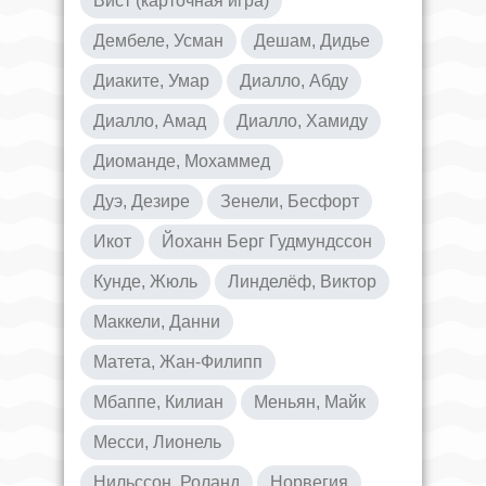
Вист (карточная игра)
Дембеле, Усман
Дешам, Дидье
Диаките, Умар
Диалло, Абду
Диалло, Амад
Диалло, Хамиду
Диоманде, Мохаммед
Дуэ, Дезире
Зенели, Бесфорт
Икот
Йоханн Берг Гудмундссон
Кунде, Жюль
Линделёф, Виктор
Маккели, Данни
Матета, Жан-Филипп
Мбаппе, Килиан
Меньян, Майк
Месси, Лионель
Нильссон, Роланд
Норвегия