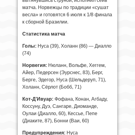
вытянувшись струной, исполнил сейв
матча. Норвежцы по традиции «сушат
весла» и готовятся 6 июля к 1/8 финала
к сборной Бразилии.
Статистика матча
Голы:
Нуса (39), Холанн (86) — Диалло
(74)
Норвегия:
Нюланн, Вольфе, Хеггем,
Айер, Педерсен (Эурснес, 83), Берг,
Берге, Эдегор, Нуса (Шельдеруп, 71),
Холанн, Сёрлот (Бобб, 71)
Кот-Д’Ивуар:
Фофана, Конан, Агбаду,
Коссуну, Дуэ, Сангаре, Диоманде,
Оулаи (Диалло, 60), Кессье, Пепе
(Диаките, 87), Бонни (Ваи, 60)
Предупреждения:
Нуса