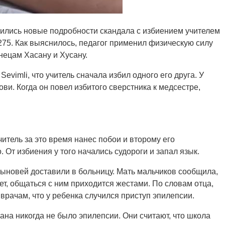
вились новые подробности скандала с избиением учителем
75. Как выяснилось, педагог применил физическую силу
нецам Хасану и Хусану.
evimli, что учитель сначала избил одного его друга. У
ви. Когда он повел избитого сверстника к медсестре,
учитель за это время нанес побои и второму его
 От избиения у того начались судороги и запал язык.
 сыновей доставили в больницу. Мать мальчиков сообщила,
ет, общаться с ним приходится жестами. По словам отца,
врачам, что у ребенка случился приступ эпилепсии.
сана никогда не было эпилепсии. Они считают, что школа