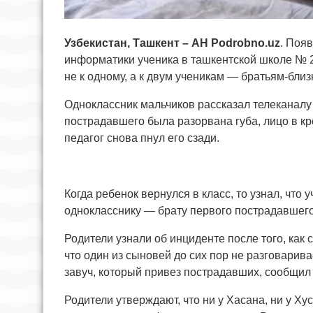
Узбекистан, Ташкент – АН Podrobno.uz
. Поя
информатики ученика в ташкентской школе № 2
не к одному, а к двум ученикам — братьям-близ
Одноклассник мальчиков рассказал телеканалу S
пострадавшего была разорвана губа, лицо в кро
педагог снова пнул его сзади.
Когда ребенок вернулся в класс, то узнал, что 
однокласснику — брату первого пострадавшего.
Родители узнали об инциденте после того, как
что один из сыновей до сих пор не разговарива
завуч, который привез пострадавших, сообщил 
Родители утверждают, что ни у Хасана, ни у Ху