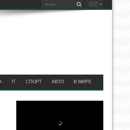
А
IT
СПОРТ
АВТО
В МИРЕ