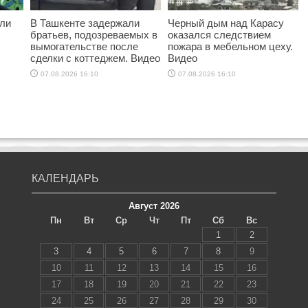
ыли
В Ташкенте задержали
Черный дым над Карасу
братьев, подозреваемых в
оказался следствием
вымогательстве после
пожара в мебельном цеху.
сделки с коттеджем. Видео
Видео
07.08.2026 16:10
07.08.2026 16:10
КАЛЕНДАРЬ
Август 2026
Пн
Вт
Ср
Чт
Пт
Сб
Вс
1
2
3
4
5
6
7
8
9
10
11
12
13
14
15
16
17
18
19
20
21
22
23
24
25
26
27
28
29
30