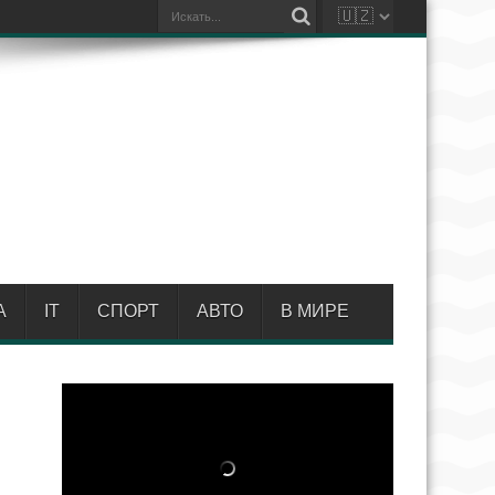
А
IT
СПОРТ
АВТО
В МИРЕ