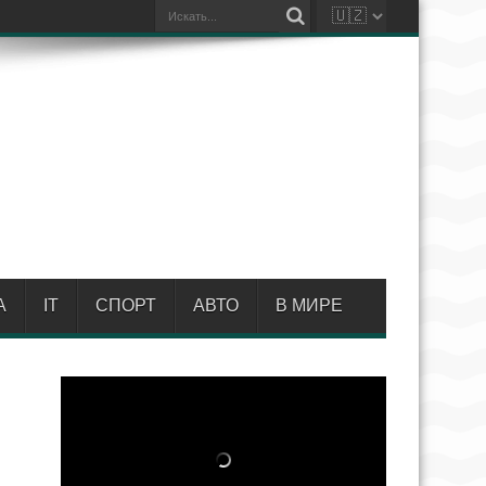
А
IT
СПОРТ
АВТО
В МИРЕ