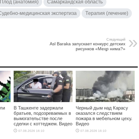
Плод (анатомия)
Самаркандская область
Судебно-медицинская экспертиза
Терапия (лечение)
Следующий
Asl Baraka запускает конкурс детских
рисунков «Меҳр нима?»
ыли
В Ташкенте задержали
Черный дым над Карасу
братьев, подозреваемых в
оказался следствием
вымогательстве после
пожара в мебельном цеху.
сделки с коттеджем. Видео
Видео
07.08.2026 16:10
07.08.2026 16:10