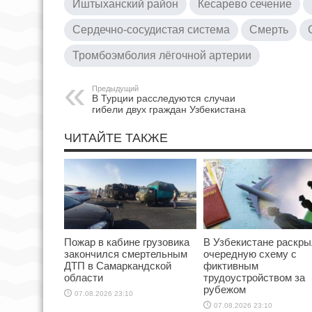
Иштыханский район
Кесарево сечение
Сердечно-сосудистая система
Смерть
Тромбоэмболия лёгочной артерии
Предыдущий
В Турции расследуются случаи
гибели двух граждан Узбекистана
ЧИТАЙТЕ ТАКЖЕ
Пожар в кабине грузовика
В Узбекистане раскр
закончился смертельным
очередную схему с
ДТП в Самаркандской
фиктивным
области
трудоустройством за
рубежом
07.08.2026 23:10
07.08.2026 23:10