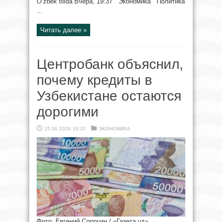
O‘zbek tilida Вчера, 19:37 Экономика Политика
...
Читать далее »
Центробанк объяснил,
почему кредиты в
Узбекистане остаются
дорогими
15.06.2026 18:10
ЭКОНОМИКА
Фото: Евгений Сорочин / «Газета.uz»