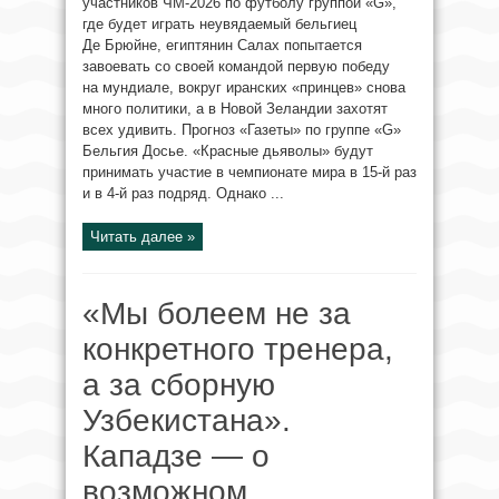
участников ЧМ-2026 по футболу группой «G»,
где будет играть неувядаемый бельгиец
Де Брюйне, египтянин Салах попытается
завоевать со своей командой первую победу
на мундиале, вокруг иранских «принцев» снова
много политики, а в Новой Зеландии захотят
всех удивить. Прогноз «Газеты» по группе «G»
Бельгия Досье. «Красные дьяволы» будут
принимать участие в чемпионате мира в 15-й раз
и в 4-й раз подряд. Однако ...
Читать далее »
«Мы болеем не за
конкретного тренера,
а за сборную
Узбекистана».
Кападзе — о
возможном