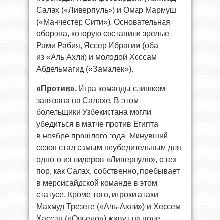
Салах («Ливерпуль») и Омар Мармуш
(«Манчестер Сити»). Основательная
оборона, которую составили зрелые
Рами Рабия, Яссер Ибрагим (оба
из «Аль Ахли) и молодой Хоссам
Абдельмагид («Замалек»).
«Против».
Игра команды слишком
завязана на Салахе. В этом
болельщики Узбекистана могли
убедиться в матче против Египта
в ноябре прошлого года. Минувший
сезон стал самым неубедительным для
одного из лидеров «Ливерпуля», с тех
пор, как Салах, собственно, пребывает
в мерсисайдской команде в этом
статусе. Кроме того, игроки атаки
Махмуд Трезеге («Аль-Ахли») и Хессем
Хассан («Овьедо») живут на поле