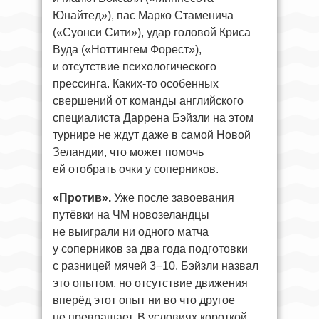
Юнайтед»), пас Марко Стаменича
(«Суонси Сити»), удар головой Криса
Вуда («Ноттингем Форест»),
и отсутствие психологического
прессинга. Каких-то особенных
свершений от команды английского
специалиста Даррена Бэйзли на этом
турнире не ждут даже в самой Новой
Зеландии, что может помочь
ей отобрать очки у соперников.
«Против».
Уже после завоевания
путёвки на ЧМ новозеландцы
не выиграли ни одного матча
у соперников за два года подготовки
с разницей мячей 3−10. Бэйзли назвал
это опытом, но отсутствие движения
вперёд этот опыт ни во что другое
не превращает. В условиях короткой