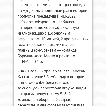
в чемпионате мира, в этот раз они едут
на мундиаль в четвёртый раз в истории,
пропустив предыдущий ЧМ-2022
в Катаре. «Фараоны» пробились
на первенство через африканскую
квалификацию с абсолютным
результатом: 10 матчей, 2 пропущенных
гола, не оставив никаких шансов
главным конкурентам — команде
Буркина-Фасо. Место в рейтинге
ФИФА — 34-е.
«За».
Главный тренер египтян Хоссам
Хассан, лучший бомбардир в истории
египетского футбола (69 голов
за сборную), перестроил игру команды
на прагматичную схему 5−3−2:
компактная оборона, быстрые
переходы, и два форварда Мухаммад