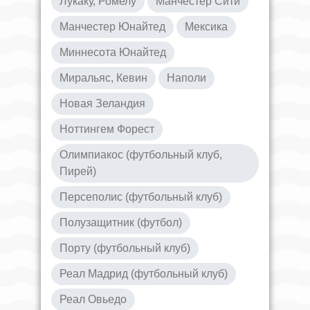
Лукаку, Ромелу
Манчестер Сити
Манчестер Юнайтед
Мексика
Миннесота Юнайтед
Миральяс, Кевин
Наполи
Новая Зеландия
Ноттингем Форест
Олимпиакос (футбольный клуб,
Пирей)
Персеполис (футбольный клуб)
Полузащитник (футбол)
Порту (футбольный клуб)
Реал Мадрид (футбольный клуб)
Реал Овьедо