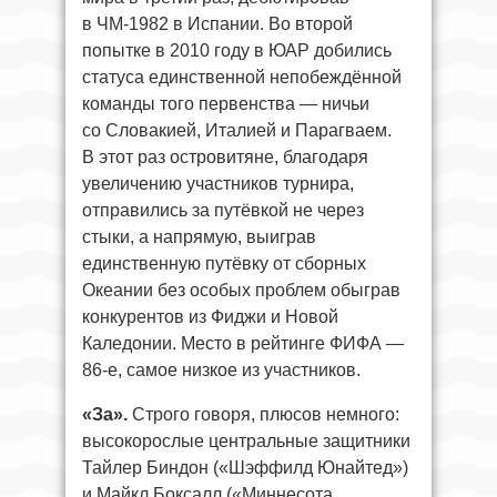
в ЧМ-1982 в Испании. Во второй
попытке в 2010 году в ЮАР добились
статуса единственной непобеждённой
команды того первенства — ничьи
со Словакией, Италией и Парагваем.
В этот раз островитяне, благодаря
увеличению участников турнира,
отправились за путёвкой не через
стыки, а напрямую, выиграв
единственную путёвку от сборных
Океании без особых проблем обыграв
конкурентов из Фиджи и Новой
Каледонии. Место в рейтинге ФИФА —
86-е, самое низкое из участников.
«За».
Строго говоря, плюсов немного:
высокорослые центральные защитники
Тайлер Биндон («Шэффилд Юнайтед»)
и Майкл Боксалл («Миннесота