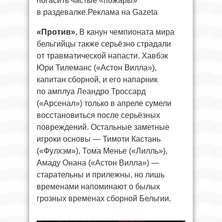
погасить частые «пожары»
в раздевалке.Реклама на Gazeta
«Против».
В канун чемпионата мира
бельгийцы также серьёзно страдали
от травматической напасти. Хавбэк
Юри Тилеманс («Астон Вилла»),
капитан сборной, и его напарник
по амплуа Леандро Троссард
(«Арсенал») только в апреле сумели
восстановиться после серьёзных
повреждений. Остальные заметные
игроки основы — Тимоти Кастань
(«Фулхэм»), Тома Менье («Лилль»),
Амаду Онана («Астон Вилла») —
старательны и прилежны, но лишь
временами напоминают о былых
грозных временах сборной Бельгии.