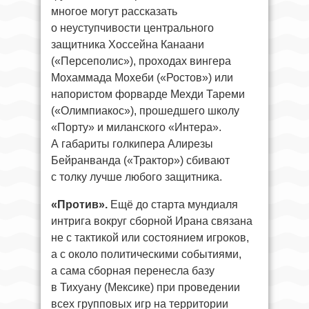
многое могут рассказать
о неуступчивости центрального
защитника Хоссейна Канаани
(«Персеполис»), проходах вингера
Мохаммада Мохеби («Ростов») или
напористом форварде Мехди Тареми
(«Олимпиакос»), прошедшего школу
«Порту» и миланского «Интера».
А габариты голкипера Алирезы
Бейранванда («Трактор») сбивают
с толку лучше любого защитника.
«Против».
Ещё до старта мундиаля
интрига вокруг сборной Ирана связана
не с тактикой или состоянием игроков,
а с около политическими событиями,
а сама сборная перенесла базу
в Тихуану (Мексике) при проведении
всех групповых игр на территории