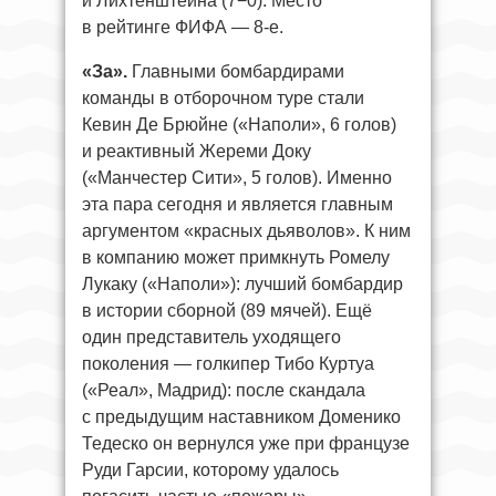
и Лихтенштейна (7−0). Место
в рейтинге ФИФА — 8-е.
«За».
Главными бомбардирами
команды в отборочном туре стали
Кевин Де Брюйне («Наполи», 6 голов)
и реактивный Жереми Доку
(«Манчестер Сити», 5 голов). Именно
эта пара сегодня и является главным
аргументом «красных дьяволов». К ним
в компанию может примкнуть Ромелу
Лукаку («Наполи»): лучший бомбардир
в истории сборной (89 мячей). Ещё
один представитель уходящего
поколения — голкипер Тибо Куртуа
(«Реал», Мадрид): после скандала
с предыдущим наставником Доменико
Тедеско он вернулся уже при французе
Руди Гарсии, которому удалось