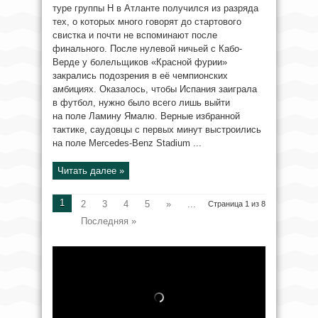
туре группы H в Атланте получился из разряда
тех, о которых много говорят до стартового
свистка и почти не вспоминают после
финального. После нулевой ничьей с Кабо-
Верде у болельщиков «Красной фурии»
закрались подозрения в её чемпионских
амбициях. Оказалось, чтобы Испания заиграла
в футбол, нужно было всего лишь выйти
на поле Ламину Ямалю. Верные избранной
тактике, саудовцы с первых минут выстроились
на поле Mercedes-Benz Stadium ...
Читать далее »
1
2
3
4
5
»
...
Страница 1 из 8
Последняя »