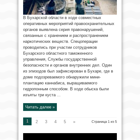
В Бухарской области в ходе совместных
оперативных мероприятий правоохранительных
органов выявлена серия правонарушений,
связанных с хранением и распространением
наркотических веществ. Спецоперации
проводились при участии сотрудников
Бухарского областного таможенного
управления, Службы государственной
безопасности и органов внутренних дел. Один
из эпизодов был зафиксирован в Бухаре, где в
доме подозреваемого обнаружили мини-
плантацию каннабиса, выращиваемого
гидропонным способом. В ходе обыска были
изъяты три куста ...
Читать далее »
1
2
3
4
5
»
Страница 1 из 5