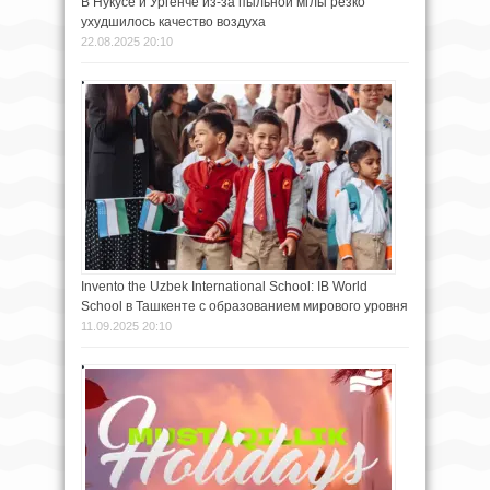
В Нукусе и Ургенче из-за пыльной мглы резко
ухудшилось качество воздуха
22.08.2025 20:10
Invento the Uzbek International School: IB World
School в Ташкенте с образованием мирового уровня
11.09.2025 20:10