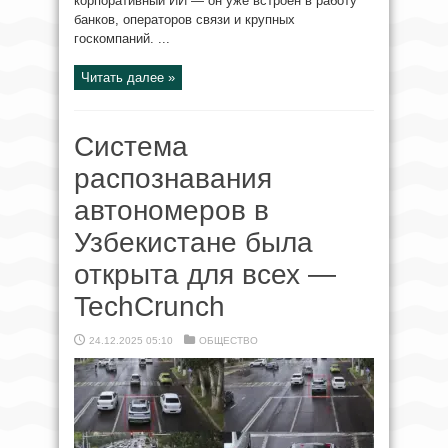
корпоративный ИИ — он уже встроен в работу
банков, операторов связи и крупных
госкомпаний. ...
Читать далее »
Система
распознавания
автономеров в
Узбекистане была
открыта для всех —
TechCrunch
24.12.2025 05:10
ОБЩЕСТВО