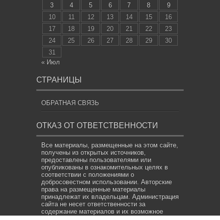
3
4
5
6
7
8
9
10
11
12
13
14
15
16
17
18
19
20
21
22
23
24
25
26
27
28
29
30
31
« Июл
СТРАНИЦЫ
ОБРАТНАЯ СВЯЗЬ
ОТКАЗ ОТ ОТВЕТСТВЕННОСТИ
Все материалы, размещенные на этом сайте,
получены из открытых источников,
предоставлены пользователями или
опубликованы в ознакомительных целях в
соответствии с положениями о
добросовестном использовании. Авторские
права на размещенные материалы
принадлежат их владельцам. Администрация
сайта не несет ответственности за
содержание материалов и их возможное
использование в нарушение прав третьих