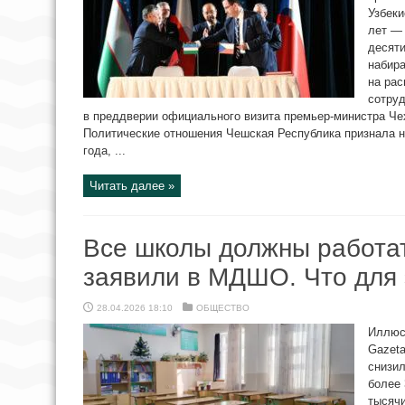
Узбеки
лет —
десяти
набира
на ра
сотруд
в преддверии официального визита премьер-министра Че
Политические отношения Чешская Республика признала н
года, ...
Читать далее »
Все школы должны работат
заявили в МДШО. Что для 
28.04.2026 18:10
ОБЩЕСТВО
Иллюст
Gazeta
снизил
более 
тысячи