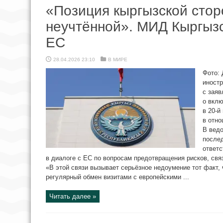
«Позиция кыргызской стор
неучтённой». МИД Кыргызс
ЕС
28.04.2026 23:10
В МИРЕ
Фото: 
иност
с заяв
о вклю
в 20-й
в отно
В ведо
послед
ответс
в диалоге с ЕС по вопросам предотвращения рисков, свя
«В этой связи вызывает серьёзное недоумение тот факт, 
регулярный обмен визитами с европейскими ...
Читать далее »