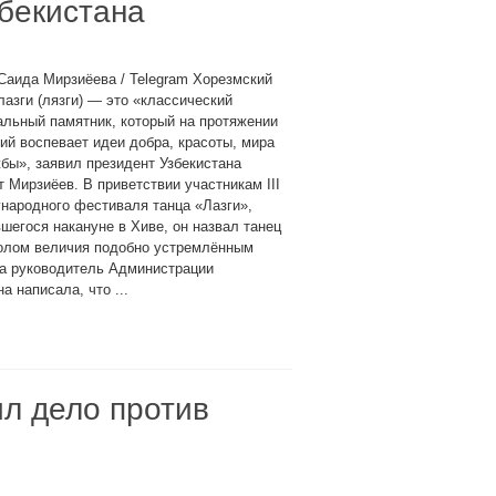
бекистана
Саида Мирзиёева / Telegram Хорезмский
лазги (лязги) — это «классический
льный памятник, который на протяжении
ий воспевает идеи добра, красоты, мира
бы», заявил президент Узбекистана
 Мирзиёев. В приветствии участникам III
народного фестиваля танца «Лазги»,
шегося накануне в Хиве, он назвал танец
олом величия подобно устремлённым
ла руководитель Администрации
 написала, что ...
л дело против