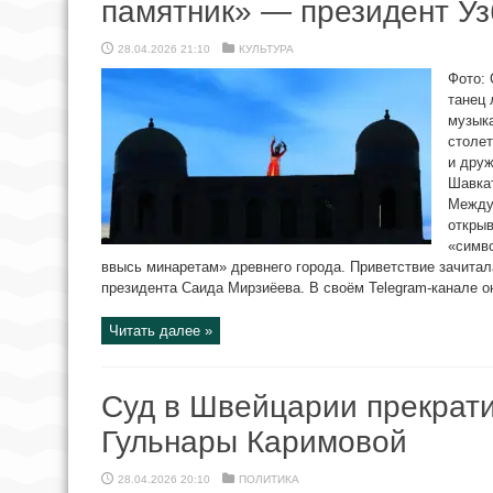
памятник» — президент Уз
28.04.2026 21:10
КУЛЬТУРА
Фото: 
танец 
музыка
столет
и друж
Шавкат
Между
открыв
«симв
ввысь минаретам» древнего города. Приветствие зачита
президента Саида Мирзиёева. В своём Telegram-канале она
Читать далее »
Суд в Швейцарии прекрати
Гульнары Каримовой
28.04.2026 20:10
ПОЛИТИКА