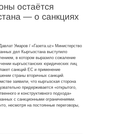
оны остаётся
тана — о санкциях
Давлат Умаров / «Газета.uz» Министерство
ранных дел Кыргызстана выступило
лением, в котором выразило сожаление
чении кыргызстанских юридических лиц
 пакет санкций ЕС и применение
шении страны вторичных санкций.
мстве заявили, что кыргызская сторона
овательно придерживается «открытого,
твенного и конструктивного подхода»
занных с санкционными ограничениями.
что, несмотря на постоянные переговоры,