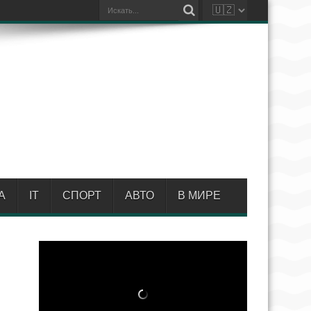
А
IT
СПОРТ
АВТО
В МИРЕ