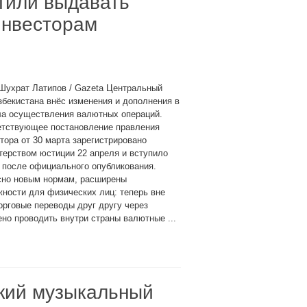
тили выдавать
инвесторам
Шухрат Латипов / Gazeta Центральный
збекистана внёс изменения и дополнения в
ла осуществления валютных операций.
етствующее постановление правления
тора от 30 марта зарегистрировано
ерством юстиции 22 апреля и вступило
 после официального опубликования.
сно новым нормам, расширены
ности для физических лиц: теперь вне
орговые переводы друг другу через
но проводить внутри страны валютные ...
ский музыкальный