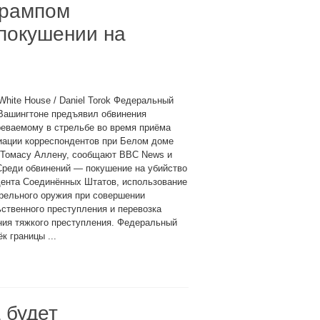
Трампом
покушении на
White House / Daniel Torok Федеральный
Вашингтоне предъявил обвинения
еваемому в стрельбе во время приёма
иации корреспондентов при Белом доме
 Томасу Аллену, сообщают BBC News и
Среди обвинений — покушение на убийство
дента Соединённых Штатов, использование
рельного оружия при совершении
ственного преступления и перевозка
ния тяжкого преступления. Федеральный
 границы ...
 будет