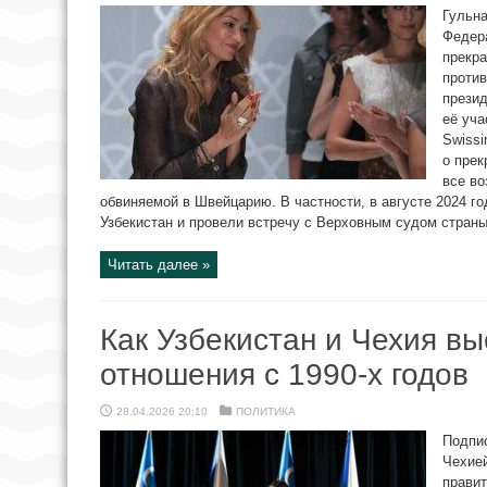
Гульна
Федер
прекра
против
презид
её уча
Swissi
о прек
все во
обвиняемой в Швейцарию. В частности, в августе 2024 г
Узбекистан и провели встречу с Верховным судом страны
Читать далее »
Как Узбекистан и Чехия в
отношения с 1990-х годов
28.04.2026 20:10
ПОЛИТИКА
Подпи
Чехией
прави