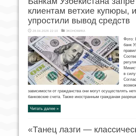
Банкам Узбекистана запре
клиентам ветхие купюры, 
упростили вывод средств
28.04.2026 22:10
ЭКОНОМИКА
Фото: 
банк У
прави
Соотв
регуля
Минист
в силу
Согла
возмож
зависимости от гражданства они могут осуществлять нет
банковские счета. Также иностранным гражданам разреше
Читать далее »
«Танец лазги — классиче