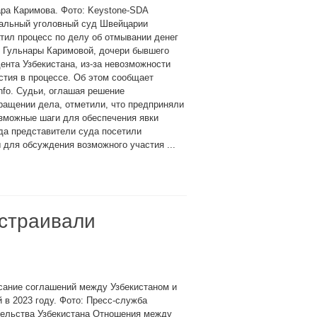
ра Каримова. Фото: Keystone-SDA
альный уголовный суд Швейцарии
тил процесс по делу об отмывании денег
 Гульнары Каримовой, дочери бывшего
ента Узбекистана, из-за невозможности
стия в процессе. Об этом сообщает
nfo. Судьи, оглашая решение
ращении дела, отметили, что предприняли
зможные шаги для обеспечения явки
ода представители суда посетили
 для обсуждения возможного участия ...
ыстраивали
сание соглашений между Узбекистаном и
 в 2023 году. Фото: Пресс-служба
тельства Узбекистана Отношения между