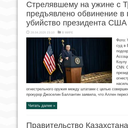
Стрелявшему на ужине с 
предъявлено обвинение в 
убийство президента США
28.04.2026 23:10
В МИРЕ
Фото: 
суд в 
подозр
Ассоц
Коулу
CNN. 
прези
огнест
насиль
огнестрельного оружия между штатами с целью соверше
прокурор Джоселин Баллантин заявила, что Аллен пересёк
Читать далее »
Правительство Казахстана