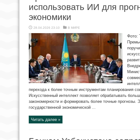
использовать ИИ для прог
экономики
28.04.2026 23:10
В МИРЕ
Фото: 
Премь
поруч
искусс
развит
Внедр
Минис
совмес
интел
перехода к более точным инструментам планирования со
Искусственный интеллект позволяет обрабатывать боль
закономерности и формировать более точные прогнозы. 
государственной экономической ...
Читать далее »