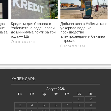
дов
Кредиты для бизнеса в
Добыча газа в Узбекистане
ане
Узбекистане подешевели
ускорила падение,
а за
до минимума почти за три
производство
года — ЦБ
электроэнергии и бензина
выросло
06.08.2026 17:10
06.08.2026 17:10
КАЛЕНДАРЬ
Август 2026
Пн
Вт
Ср
Чт
Пт
Сб
Вс
1
2
3
4
5
6
7
8
9