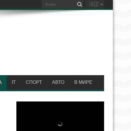
А
IT
СПОРТ
АВТО
В МИРЕ