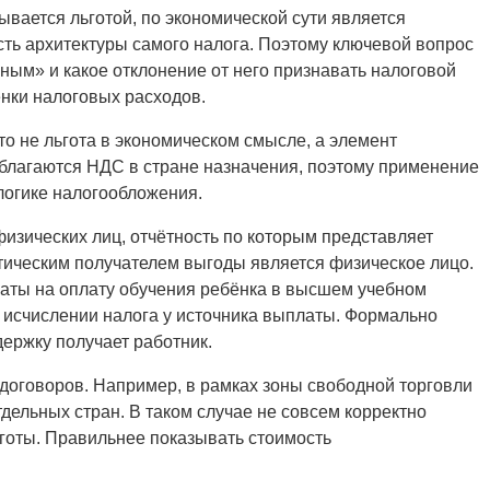
ывается льготой, по экономической сути является
асть архитектуры самого налога. Поэтому ключевой вопрос
нным» и какое отклонение от него признавать налоговой
енки налоговых расходов.
о не льгота в экономическом смысле, а элемент
благаются НДС в стране назначения, поэтому применение
логике налогообложения.
изических лиц, отчётность по которым представляет
ктическим получателем выгоды является физическое лицо.
латы на оплату обучения ребёнка в высшем учебном
и исчислении налога у источника выплаты. Формально
держку получает работник.
договоров. Например, в рамках зоны свободной торговли
дельных стран. В таком случае не совсем корректно
ьготы. Правильнее показывать стоимость