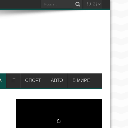
А
IT
СПОРТ
АВТО
В МИРЕ