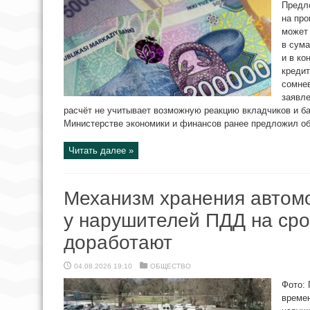
Предло
на про
может 
в сума
и в ко
кредит
сомне
заявле
расчёт не учитывает возможную реакцию вкладчиков и ба
Министерстве экономики и финансов ранее предложил обл
Читать далее »
Механизм хранения автом
у нарушителей ПДД на срок
доработают
04.08.2026 19:10
ОБЩЕСТВО
Фото:
време