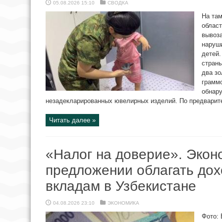
05.08.2026 15:10
СВОДКА
На там
област
вывоза
наруш
детей.
страны
два зо
граммо
обнару
незадекларированных ювелирных изделий. По предварите
Читать далее »
«Налог на доверие». Эко
предложении облагать дох
вкладам в Узбекистане
04.08.2026 23:10
ЭКОНОМИКА
Фото: 