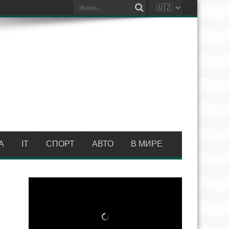
А
IT
СПОРТ
АВТО
В МИРЕ