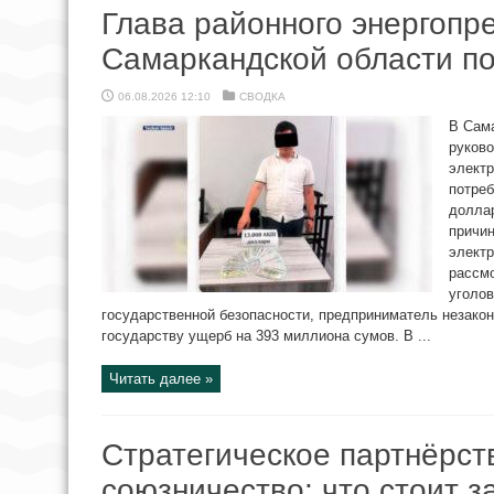
Глава районного энергопр
Самаркандской области по
06.08.2026 12:10
СВОДКА
В Сам
руково
электр
потреб
долла
причи
электр
рассмо
уголов
государственной безопасности, предприниматель незако
государству ущерб на 393 миллиона сумов. В ...
Читать далее »
Стратегическое партнёрст
союзничество: что стоит з