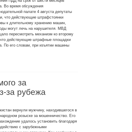
ния ПДД на срок от шести месяцев
а. Во время обсуждения
нодательной палате 4 августа депутаты
ли, что действующие штрафстоянки
овы к длительному хранению машин,
оды могут лечь на нарушителя. МВД
щало пересмотреть механизм ко второму
, что действующие штрафные площадки
а. По его словам, при изъятии машины
мого за
з-за рубежа
кистан вернули мужчину, находившегося в
народном розыске за мошенничество. Его
нахождение удалось установить благодаря
одействию с зарубежными