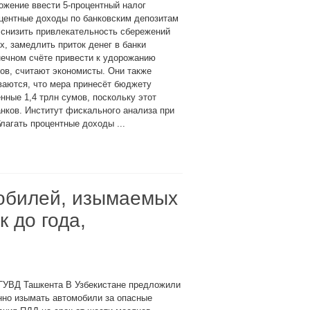
жение ввести 5-процентный налог
центные доходы по банковским депозитам
снизить привлекательность сбережений
х, замедлить приток денег в банки
нечном счёте привести к удорожанию
ов, считают экономисты. Они также
ваются, что мера принесёт бюджету
нные 1,4 трлн сумов, поскольку этот
нков. Институт фискального анализа при
агать процентные доходы ...
обилей, изымаемых
 до года,
 ГУВД Ташкента В Узбекистане предложили
нно изымать автомобили за опасные