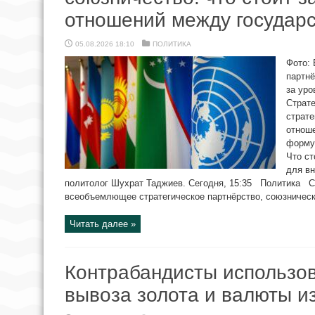
отношений между государ
05.08.2026 18:10
ПОЛИТИКА
Фото: 
партнё
за ур
Страт
страте
отнош
форму
Что ст
для вн
политолог Шухрат Таджиев. Сегодня, 15:35 Политика Ст
всеобъемлющее стратегическое партнёрство, союзническ
Читать далее »
Контрабандисты использов
вывоза золота и валюты и