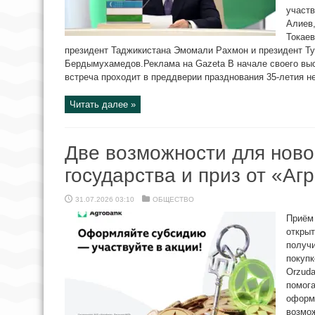
участ
Алиев
Токаев
президент Таджикистана Эмомали Рахмон и президент Т
Бердымухамедов.Реклама на Gazeta В начале своего выс
встреча проходит в преддверии празднования 35-летия не
Читать далее »
Две возможности для ново
государства и приз от «Аг
31.07.2026 03:10
ОБЩЕСТВО
Приём
открыт
получ
покупк
Orzuda
помога
оформл
возмож