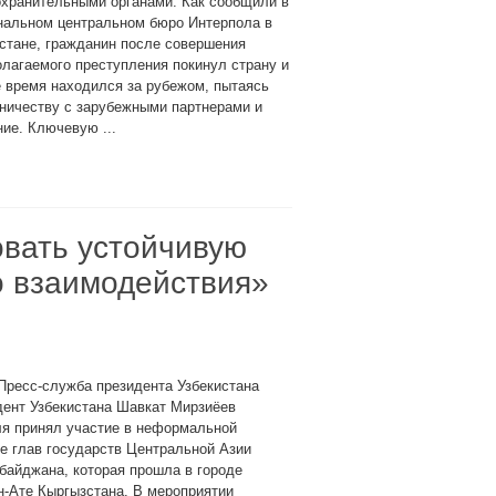
охранительными органами. Как сообщили в
нальном центральном бюро Интерпола в
стане, гражданин после совершения
лагаемого преступления покинул страну и
 время находился за рубежом, пытаясь
дничеству с зарубежными партнерами и
ие. Ключевую ...
вать устойчивую
о взаимодействия»
Пресс-служба президента Узбекистана
дент Узбекистана Шавкат Мирзиёев
ля принял участие в неформальной
е глав государств Центральной Азии
байджана, которая прошла в городе
-Ате Кыргызстана. В мероприятии