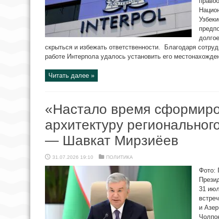
право
Нацио
Узбеки
предпо
долгое
скрыться и избежать ответственности. Благодаря сотру
работе Интерпола удалось установить его местонахожден
Читать далее »
«Настало время сформиро
архитектуру региональног
— Шавкат Мирзиёев
31.07.2026 19:10
ПОЛИТИКА
Фото: 
Прези
31 ию
встреч
и Азер
Чолпон