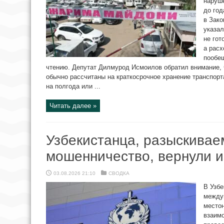
наруше
до год
в Зако
указа
не гот
а расх
пообе
чтению. Депутат Дилмурод Исмоилов обратил внимание
обычно рассчитаны на краткосрочное хранение транспорт
на полгода или ...
Читать далее »
Узбекистанца, разыскивае
мошенничество, вернули и
03.08.2026 21:10
СВОДКА
В Узбе
между
место
взаим