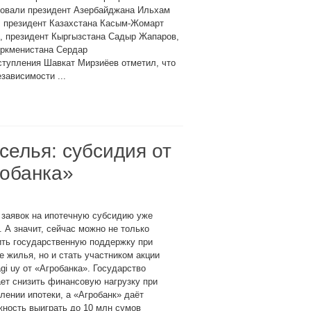
вовали президент Азербайджана Ильхам
, президент Казахстана Касым-Жомарт
, президент Кыргызстана Садыр Жапаров,
уркменистана Сердар
тупления Шавкат Мирзиёев отметил, что
зависимости ...
селья: субсидия от
робанка»
 заявок на ипотечную субсидию уже
. А значит, сейчас можно не только
ить государственную поддержку при
е жилья, но и стать участником акции
gi uy от «Агробанка». Государство
ет снизить финансовую нагрузку при
ении ипотеки, а «Агробанк» даёт
ность выиграть до 10 млн сумов