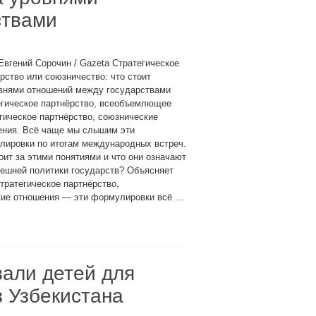
ствами
Евгений Сорочин / Gazeta Стратегическое
рство или союзничество: что стоит
овнями отношений между государствами
егическое партнёрство, всеобъемлющее
гическое партнёрство, союзнические
ения. Всё чаще мы слышим эти
лировки по итогам международных встреч.
оит за этими понятиями и что они означают
ешней политики государств? Объясняет
ратегическое партнёрство,
ие отношения — эти формулировки всё ...
али детей для
з Узбекистана