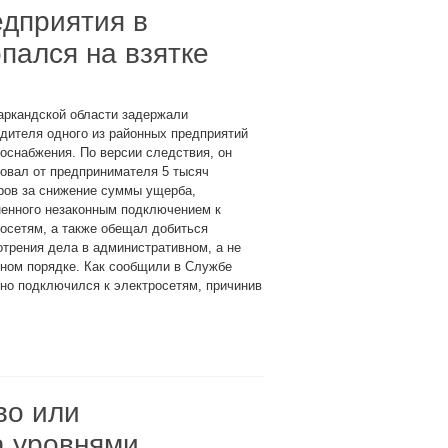
едприятия в
пался на взятке
аркандской области задержали
дителя одного из районных предприятий
оснабжения. По версии следствия, он
овал от предпринимателя 5 тысяч
ров за снижение суммы ущерба,
ненного незаконным подключением к
осетям, а также обещал добиться
трения дела в административном, а не
ном порядке. Как сообщили в Службе
нно подключился к электросетям, причинив
во или
а уровнями