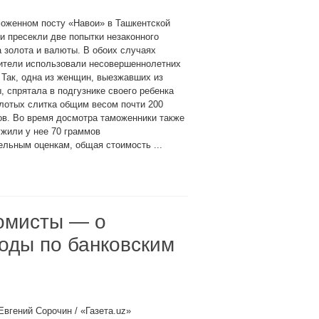
оженном посту «Навои» в Ташкентской
и пресекли две попытки незаконного
 золота и валюты. В обоих случаях
ители использовали несовершеннолетних
 Так, одна из женщин, выезжавших из
, спрятала в подгузнике своего ребенка
лотых слитка общим весом почти 200
в. Во время досмотра таможенники также
жили у нее 70 граммов
льным оценкам, общая стоимость ...
номисты — о
оды по банковским
Евгений Сорочин / «Газета.uz»