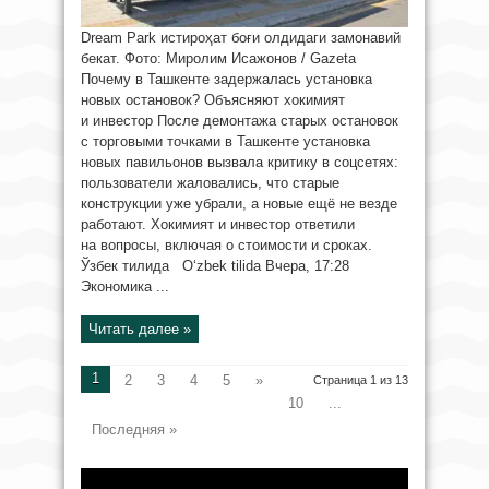
Dream Park истироҳат боғи олдидаги замонавий
бекат. Фото: Миролим Исажонов / Gazeta
Почему в Ташкенте задержалась установка
новых остановок? Объясняют хокимият
и инвестор После демонтажа старых остановок
с торговыми точками в Ташкенте установка
новых павильонов вызвала критику в соцсетях:
пользователи жаловались, что старые
конструкции уже убрали, а новые ещё не везде
работают. Хокимият и инвестор ответили
на вопросы, включая о стоимости и сроках.
Ўзбек тилида O‘zbek tilida Вчера, 17:28
Экономика ...
Читать далее »
1
2
3
4
5
»
Страница 1 из 13
10
...
Последняя »