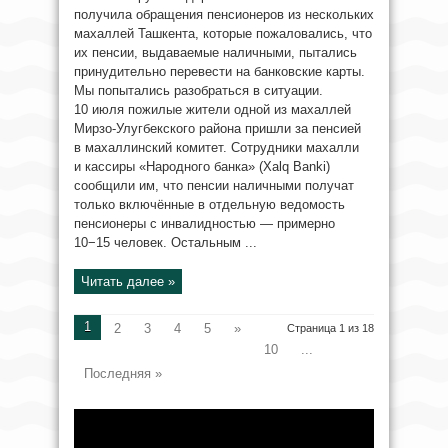
получила обращения пенсионеров из нескольких
махаллей Ташкента, которые пожаловались, что
их пенсии, выдаваемые наличными, пытались
принудительно перевести на банковские карты.
Мы попытались разобраться в ситуации.
10 июля пожилые жители одной из махаллей
Мирзо-Улугбекского района пришли за пенсией
в махаллинский комитет. Сотрудники махалли
и кассиры «Народного банка» (Xalq Banki)
сообщили им, что пенсии наличными получат
только включённые в отдельную ведомость
пенсионеры с инвалидностью — примерно
10−15 человек. Остальным ...
Читать далее »
1
2
3
4
5
»
Страница 1 из 18
10
...
Последняя »