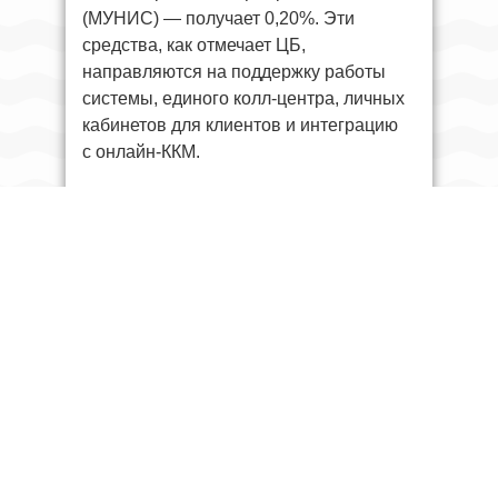
(МУНИС) — получает 0,20%. Эти
средства, как отмечает ЦБ,
направляются на поддержку работы
системы, единого колл-центра, личных
кабинетов для клиентов и интеграцию
с онлайн-ККМ.
Инициатор платежа, то есть мобильное
приложение, через которое
считывается QR-код, получает 0,15%.
Банк плательщика получает 0,05%.
В ЦБ отметили, что участники системы
могут одновременно получать
несколько долей. Например, если
платёж проводится через приложение
банка и карта также выпущена этим
банком, его совокупная доля может
составить 0,20%. Если мерчант также