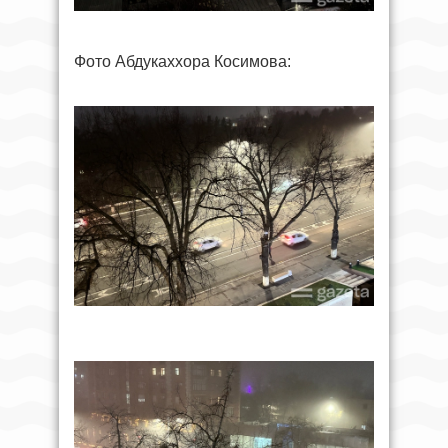
Фото Абдукаххора Косимова: