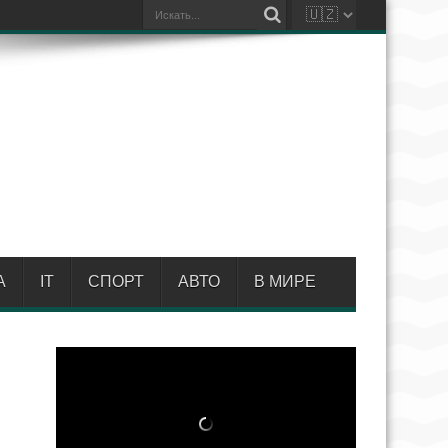
А
IT
СПОРТ
АВТО
В МИРЕ