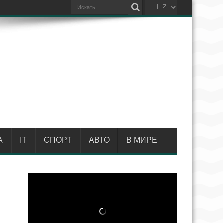
А
IT
СПОРТ
АВТО
В МИРЕ