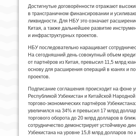
Достигнутые договорённости отражают высокий
в трансграничном финансировании и усиливаю
ликвидности. Для НБУ это означает расширен
Китая, а также дальнейшее развитие инструм
и инфраструктурных проектов.
НБУ последовательно наращивает сотрудничес
На сегодняшний день совокупный объем креди
от партнёров из Китая, превысил 11,5 млрд юа
основу для расширения операций в юанях и п
проектов.
Подписание соглашения происходит на фоне у
Республикой Узбекистан и Китайской Народной
торгово-экономических партнёров Узбекистана:
увеличился на 34% и превысил 17 млрд долла
торгового оборота до 20 млрд долларов в бли
сотрудничество демонстрирует устойчивую дин
Узбекистана на уровне 15,8 млрд долларов по и