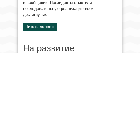
в сообщении. Президенты отметили
последовательную реализацию всех
достигнутых ...
Читать далее »
На развитие
животноводства и
птицеводства в
Узбекистане направят
почти $900 млн
06.08.2026 03:10
ЭКОНОМИКА