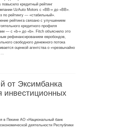
s повысило кредитный рейтинг
мпании UzAuto Motors с «BB-» до «BB».
з по рейтингу — «стабильный».
ение рейтинга связано с улучшением
тоятельного кредитного профиля
ии — с «b-» до «b». Fitch объяснило это
ным рефинансированием евробондов,
льного свободного денежного потока
ивается оценкой агентства о «чрезвычайно
...
й от Эксимбанка
я инвестиционных
ня в Пекине АО «Национальный банк
еэкономической деятельности Республики