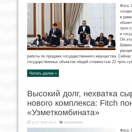
Фото: 
готови
в рамк
объек
трлн с
и госу
Об это
Шавкат
раскри
работы по продаже государственного имущества. Сейчас 
государственных объектов общей стоимостью 22 трлн сум
Читать далее »
Высокий долг, нехватка сы
нового комплекса: Fitch п
«Узметкомбината»
21.07.2026 16:10
ЭКОНОМИКА
Фото: