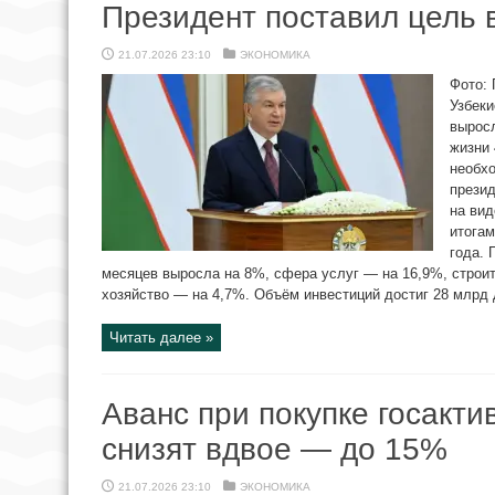
Президент поставил цель 
21.07.2026 23:10
ЭКОНОМИКА
Фото: 
Узбеки
выросл
жизни 
необх
прези
на ви
итогам
года. 
месяцев выросла на 8%, сфера услуг — на 16,9%, строи
хозяйство — на 4,7%. Объём инвестиций достиг 28 млрд д
Читать далее »
Аванс при покупке госакти
снизят вдвое — до 15%
21.07.2026 23:10
ЭКОНОМИКА