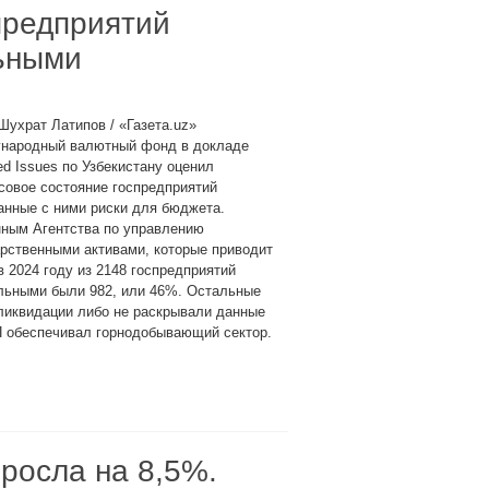
предприятий
ьными
Шухрат Латипов / «Газета.uz»
народный валютный фонд в докладе
ed Issues по Узбекистану оценил
совое состояние госпредприятий
анные с ними риски для бюджета.
нным Агентства по управлению
рственными активами, которые приводит
 2024 году из 2148 госпредприятий
льными были 982, или 46%. Остальные
ликвидации либо не раскрывали данные
П обеспечивал горнодобывающий сектор.
росла на 8,5%.