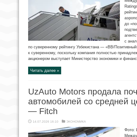
Междун
Rating
рейтин
аэропо
до «по
подтв
агентс
с ана
по суверенному рейтингу Узбекистана — «BB/Позитивный».
к суверенному, поскольку компания полностью принадле
акционером выступает Министерство экономики и финансов
Читать далее »
UzAuto Motors продала по
автомобилей со средней ц
— Fitch
14.07.2026 16:10
ЭКОНОМИКА
Фото: 
Междун