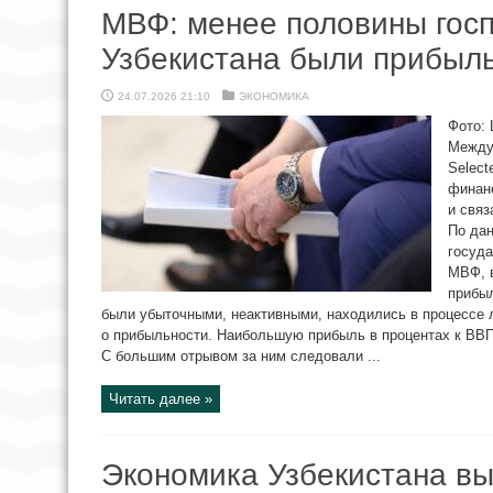
МВФ: менее половины гос
Узбекистана были прибыл
24.07.2026 21:10
ЭКОНОМИКА
Фото: 
Между
Select
финан
и связ
По да
госуда
МВФ, в
прибы
были убыточными, неактивными, находились в процессе 
о прибыльности. Наибольшую прибыль в процентах к ВВ
С большим отрывом за ним следовали ...
Читать далее »
Экономика Узбекистана вы