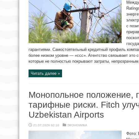
Междун
Rating
энерге
электр
с пози
прирав
поскол
госуд
гарантиями. Самостоятельный кредитный профиль компан
более низком уровне — «ccc». Агентство связывает это
которые не полностью покрывают затраты, непрозрачным 
Читать далее »
Монопольное положение, 
тарифные риски. Fitch улу
Uzbekistan Airports
21.07.2026 02:10
ЭКОНОМИКА
Фото: 