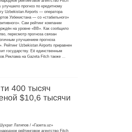
ародное рейтинговое агентство Fitch
s улучшило прогноз по кредитному
гу Uzbekistan Airports — оператора
ртов Узбекистана — со «стабильного»
зитивного». Сам рейтинг компании
ерждён на уровне «BB». Как сообщило
тво, пересмотр прогноза связан
логичным улучшением прогноза
 Рейтинг Uzbekistan Airports приравнен
жит государству. Её единственным
.Реклама на Gazeta Fitch также ...
чти 400 тысяч
еной $10,6 тысячи
Шухрат Латипов / «Газета.uz»
ародное рейтинговое агентство Fitch