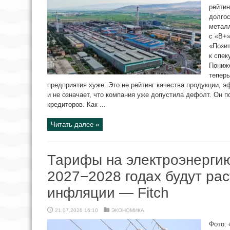
рейтин
долгос
металл
с «B+»
«Позит
к спек
Пониже
теперь
предприятия хуже. Это не рейтинг качества продукции, 
и не означает, что компания уже допустила дефолт. Он п
кредиторов. Как ...
Читать далее »
Тарифы на электроэнергию
2027−2028 годах будут рас
инфляции — Fitch
21.07.2026 16:10
ЭКОНОМИКА
Фото: 