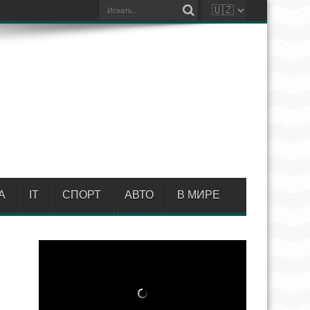
А
IT
СПОРТ
АВТО
В МИРЕ