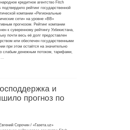
ародное кредитное агентство Fitch
s подтвердило рейтинг государственной
тической компании «Региональные
ические сети» на уровне «BB»
тивным прогнозом. Рейтинг компании
нен к суверенному рейтингу Узбекистана,
ьку почти весь её долг предоставлен
арством или обеспечен государственными
ии при этом остаётся на значительно
 со слабым денежным потоком, тарифами,
...
господдержка и
чшило прогноз по
Евгений Сорочин / «Газета.uz»