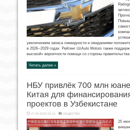
Rating
автоко
Прогно
Повыш
самос
компан
успеш
увеличением запаса ликвидности и ожиданиями положите
в 2026−2029 годах. Рейтинг UzAuto Motors также поддерж
высокой» вероятности помощи со стороны правительства 
Читать далее »
НБУ привлёк 700 млн юане
Китая для финансировани
проектов в Узбекистане
27.06.2026 00:10
ОБЩЕСТВО
25 ию
внешн