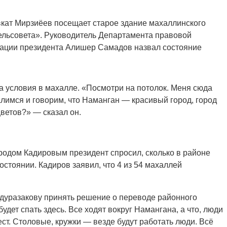
вкат Мирзиёев посещает старое здание махаллинского
ельсовета». Руководитель Департамента правовой
рации президента Алишер Самадов назвал состояние
а условия в махалле. «Посмотри на потолок. Меня сюда
алимся и говорим, что Наманган — красивый город, город
цветов?» — сказал он.
родом Кадировым президент спросил, сколько в районе
остоянии. Кадиров заявил, что 4 из 54 махаллей
дуразакову принять решение о переводе районного
удет спать здесь. Все ходят вокруг Намангана, а что, люди
ст. Столовые, кружки — везде будут работать люди. Всё