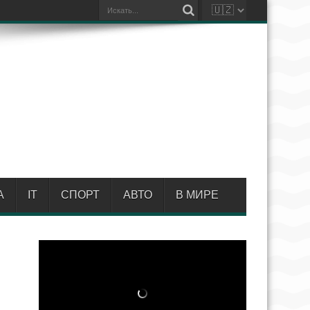
А
IT
СПОРТ
АВТО
В МИРЕ