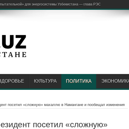
аржон Отаходжае
ЗДОРОВЬЕ
КУЛЬТУРА
ПОЛИТИКА
ЭКОНОМИК
дент посетил «сложную» махаллю в Намангане и пообещал изменения
резидент посетил «сложную»