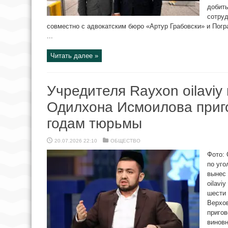
добить
сотру
совместно с адвокатским бюро «Артур Грабовски» и Пог
...
Читать далее »
Учредителя Rayxon oilaviy m
Одилхона Исмоилова приг
годам тюрьмы
20.07.2026 22:10
ОБЩЕСТВО
Фото: 
по уг
вынес 
oilavi
шести
Верхов
пригов
винов