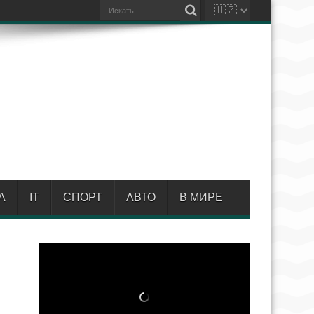
А
IT
СПОРТ
АВТО
В МИРЕ