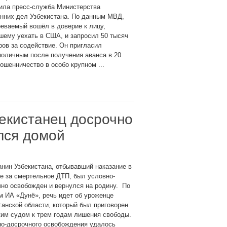
ила пресс-служба Министерства
нних дел Узбекистана. По данным МВД,
еваемый вошёл в доверие к лицу,
шему уехать в США, и запросил 50 тысяч
ов за содействие. Он пригласил
 поличным после получения аванса в 20
шенничество в особо крупном ...
екистанец досрочно
лся домой
нин Узбекистана, отбывавший наказание в
е за смертельное ДТП, был условно-
но освобожден и вернулся на родину. По
 ИА «Дунё», речь идет об уроженце
анской области, который был приговорен
им судом к трем годам лишения свободы.
но-досрочного освобождения удалось