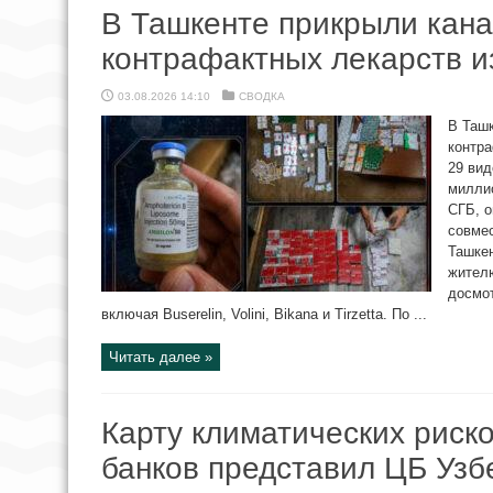
В Ташкенте прикрыли кан
контрафактных лекарств и
03.08.2026 14:10
СВОДКА
В Ташк
контра
29 вид
милли
СГБ, о
совмес
Ташкен
жителю
досмот
включая Buserelin, Volini, Bikana и Tirzetta. По ...
Читать далее »
Карту климатических риско
банков представил ЦБ Узб