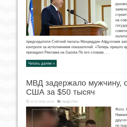
руково
заявле
строит
на сов
госуда
советн
полити
председателя Счётной палаты Мехриддин Абдуллаев за
контроля за исполнением показателей. «Теперь пришло в
президент.Реклама на Gazeta По его словам, ...
Читать далее »
МВД задержало мужчину, 
США за $50 тысяч
21.07.2026 19:10
ОБЩЕСТВО
Фото: 
Наманг
другог
по под