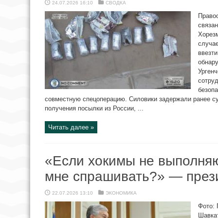
24.07.2026 16:10
СВОДКА
Правоо
связан
Хорезм
случа
ввезти
обнар
Ургенч
сотру
безоп
совместную спецоперацию. Силовики задержали ранее су
получения посылки из России, ...
Читать далее »
«Если хокимы не выполняют
мне спрашивать?» — през
22.07.2026 13:10
ЭКОНОМИКА
Фото: 
Шавка