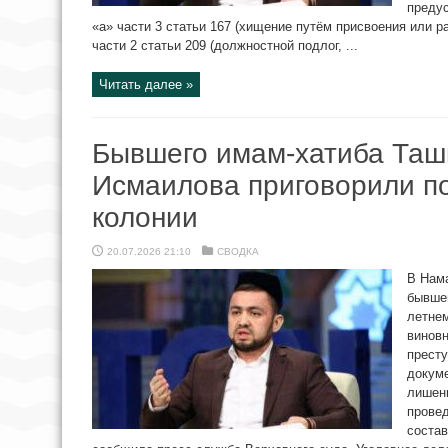
преду
«а» части 3 статьи 167 (хищение путём присвоения или р
части 2 статьи 209 (должностной подлог, ...
Читать далее »
Бывшего имам-хатиба Таш
Исмаилова приговорили по
колонии
20.07.2026 21:10
СВОДКА
В Нама
бывшем
летне
винов
престу
докуме
лишени
провед
состав