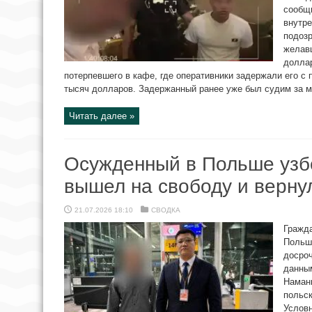
сообщ
внутре
подозр
желав
доллар
потерпевшего в кафе, где оперативники задержали его с
тысяч долларов. Задержанный ранее уже был судим за мо
Читать далее »
Осужденный в Польше узб
вышел на свободу и верну
21.07.2026 18:10
СВОДКА
Гражда
Польш
досроч
данным
Наманг
польск
Услов