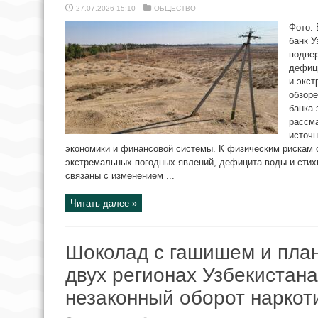
27.07.2026 15:10
ОБЩЕСТВО
Фото: 
банк У
подве
дефиц
и экст
обзор
банка 
рассма
источн
экономики и финансовой системы. К физическим рискам о
экстремальных погодных явлений, дефицита воды и стих
связаны с изменением ...
Читать далее »
Шоколад с гашишем и план
двух регионах Узбекистан
незаконный оборот наркот