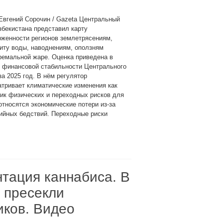
Евгений Сорочин / Gazeta Центральный
збекистана представил карту
рженности регионов землетрясениям,
иту воды, наводнениям, оползням
ремальной жаре. Оценка приведена в
е финансовой стабильности Центрального
за 2025 год. В нём регулятор
тривает климатические изменения как
ик физических и переходных рисков для
тносятся экономические потери из-за
ийных бедствий. Переходные риски
тация каннабиса. В
а пресекли
иков. Видео