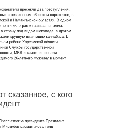
хранители пресекли два преступления,
ных с незаконным оборотом наркотиков, в
ской и Наманганской областях. В одном
е почти килограмм гашиша пытались
 в страну под видом шоколада, в другом
ужили крупную плантацию каннабиса. В
ском районе Хорезмской области
дники Службы государственной
асности, МВД и таможни провели
димого 26-летнего мужчину в момент
 сказанное, с кого
идент
Пресс-служба президента Президент
т Мирзиёев раскритиковал ряд