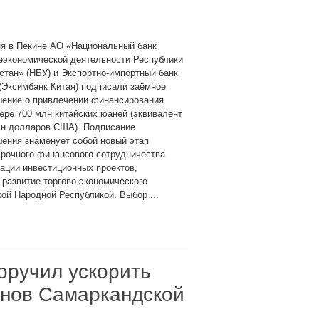
ня в Пекине АО «Национальный банк
еэкономической деятельности Республики
стан» (НБУ) и Экспортно-импортный банк
(Эксимбанк Китая) подписали заёмное
шение о привлечении финансирования
ере 700 млн китайских юаней (эквивалент
лн долларов США). Подписание
ения знаменует собой новый этап
рочного финансового сотрудничества
ации инвестиционных проектов,
развитие торгово-экономического
ой Народной Республикой. Выбор ...
оручил ускорить
онов Самаркандской