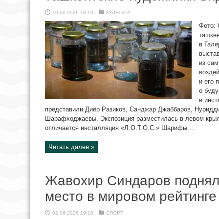
10.06.2026 18:10
КУЛЬТУРА
Фото:
ташке
в Гале
выста
из са
возде
и его
о буд
в инст
представили Диёр Разиков, Санджар Джаббаров, Нуридд
Шарафходжаевы. Экспозиция разместилась в левом крыл
отличается инсталляция «Л.О.Т.О.С.» Шарифы ...
Читать далее »
Жавохир Синдаров поднял
место в мировом рейтинге
02.06.2026 19:10
СПОРТ