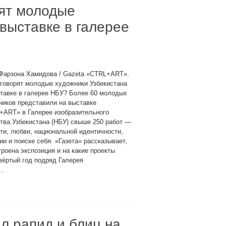
ят молодые
выставке в галерее
 Фарзона Хамидова / Gazeta «CTRL+ART».
говорят молодые художники Узбекистана
тавке в галерее НБУ? Более 60 молодых
иков представили на выставке
+ART» в Галерее изобразительного
тва Узбекистана (НБУ) свыше 250 работ —
ти, любви, национальной идентичности,
ии и поиске себя. «Газета» рассказывает,
троена экспозиция и на какие проекты
вёртый год подряд Галерея
..
л рапид и блиц на