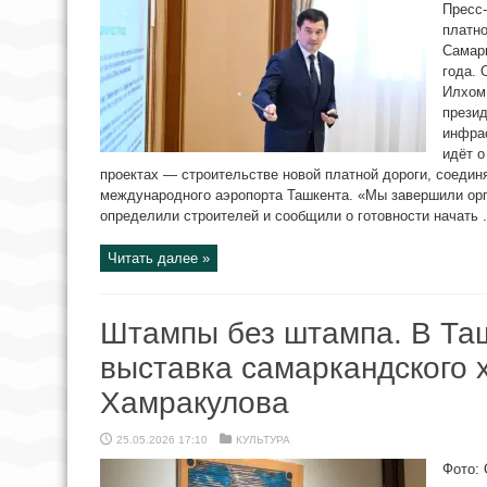
Пресс
платн
Самарк
года. 
Илхом
прези
инфрас
идёт о
проектах — строительстве новой платной дороги, соедин
международного аэропорта Ташкента. «Мы завершили ор
определили строителей и сообщили о готовности начать .
Читать далее »
Штампы без штампа. В Та
выставка самаркандского 
Хамракулова
25.05.2026 17:10
КУЛЬТУРА
Фото: