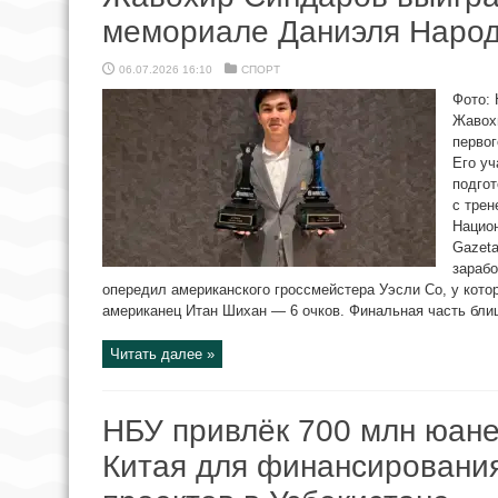
мемориале Даниэля Народ
06.07.2026 16:10
СПОРТ
Фото: 
Жавох
перво
Его уч
подгот
с трен
Национ
Gazeta
зарабо
опередил американского гроссмейстера Уэсли Со, у котор
американец Итан Шихан — 6 очков. Финальная часть блиц
Читать далее »
НБУ привлёк 700 млн юане
Китая для финансировани