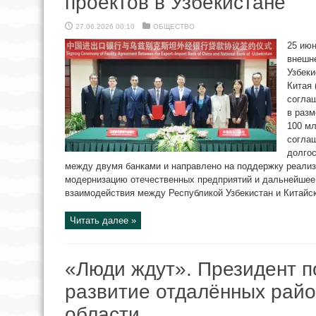
проектов в Узбекистане
27.06.2026 00:10
ОБЩЕСТВО
25 ию
внешн
Узбеки
Китая 
согла
в разм
100 м
соглаш
долгос
между двумя банками и направлено на поддержку реализ
модернизацию отечественных предприятий и дальнейшее 
взаимодействия между Республикой Узбекистан и Китайск
Читать далее »
«Люди ждут». Президент п
развитие отдалённых рай
области