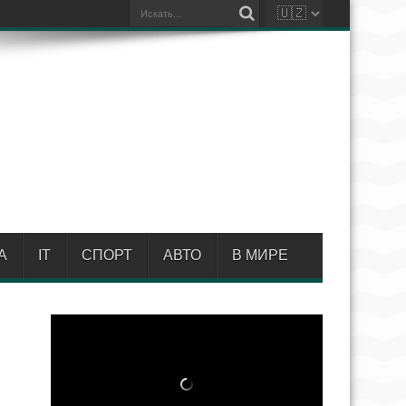
А
IT
СПОРТ
АВТО
В МИРЕ