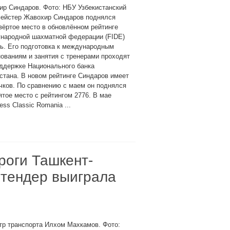
р Синдаров. Фото: НБУ Узбекистанский
мейстер Жавохир Синдаров поднялся
вёртое место в обновлённом рейтинге
народной шахматной федерации (FIDE)
ь. Его подготовка к международным
ованиям и занятия с тренерами проходят
ддержке Национального банка
стана. В новом рейтинге Синдаров имеет
чков. По сравнению с маем он поднялся
тое место с рейтингом 2776. В мае
ss Classic Romania ...
роги Ташкент-
 тендер выиграла
тр транспорта Илхом Махкамов. Фото: