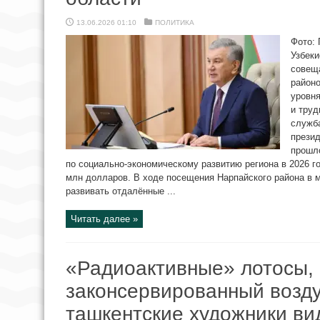
13.06.2026 01:10
ПОЛИТИКА
Фото: 
Узбеки
совеща
район
уровня
и труд
служба
презид
прошл
по социально-экономическому развитию региона в 2026 г
млн долларов. В ходе посещения Нарпайского района в м
развивать отдалённые ...
Читать далее »
«Радиоактивные» лотосы, 
законсервированный возду
ташкентские художники ви