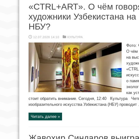
«CTRL+ART». О чём говор
художники Узбекистана на 
НБУ?
12.07.2026 14:10
КУЛЬТУРА
Фото:
О чём 
на выс
художн
«CTRL
искусс
о памя
эколог
как ус
стоит обратить внимание. Сегодня, 12:40 Культура Чет
изобразительного искусства Узбекистана (НБУ) проводит .
Читать далее »
Жавохир Синдаров выигра