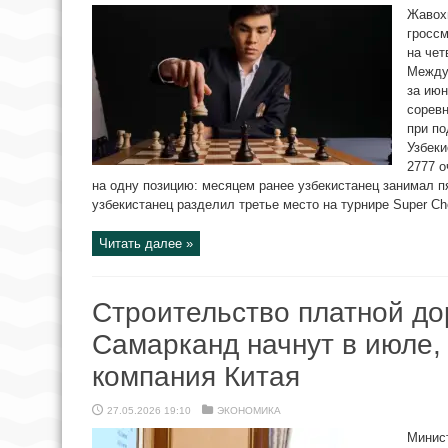
Жавохи
гросс
на чет
Между
за июн
соревн
при по
Узбеки
2777 о
на одну позицию: месяцем ранее узбекистанец занимал пя
узбекистанец разделил третье место на турнире Super Che
Читать далее »
Строительство платной до
Самарканд начнут в июле,
компания Китая
27.05.2026 19:10
ЭКОНОМИКА
Минис