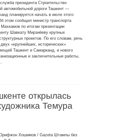
-служба президента Строительство
ой автомобильной дороги Ташкент —
анд планируется начать в июле этого
Об этом сообщил министр транспорта
 Махкамов по итогам презентации
денту Шавкату Мирзиёеву крупных
труктурных проектов. По его словам, речь
 двух «крупнейших, исторических»
яющей Ташкент и Самарканд, и нового
ганизационные и заключительные работы,
..
шкенте открылась
художника Темура
 Орифжон Хошимов / Gazeta Штампы без