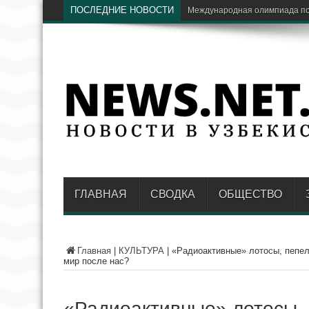
ПОСЛЕДНИЕ НОВОСТИ
Экс-глава «Узбекнефтегаза» н
ГЛАВНАЯ
СВОДКА
ОБЩЕСТВО
Главная
|
КУЛЬТУРА
|
«Радиоактивные» лотосы, пепел
мир после нас?
«Радиоактивные» лотосы,