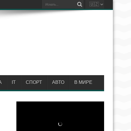
А
IT
СПОРТ
АВТО
В МИРЕ