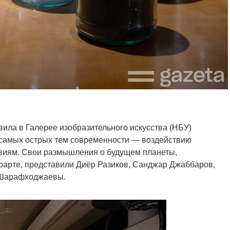
вила в Галерее изобразительного искусства (НБУ)
 самых острых тем современности — воздействию
твиям. Свои размышления о будущем планеты,
оарте, представили Диёр Разиков, Санджар Джаббаров,
 Шарафходжаевы.