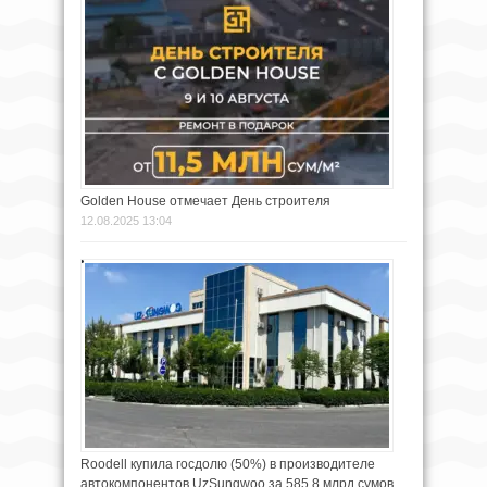
Golden House отмечает День строителя
12.08.2025 13:04
Roodell купила госдолю (50%) в производителе
автокомпонентов UzSungwoo за 585,8 млрд сумов