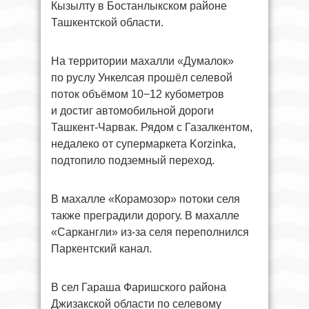
Кызылту в Бостанлыкском районе
Ташкентской области.
На территории махалли «Думалок»
по руслу Ункелсая прошёл селевой
поток объёмом 10−12 кубометров
и достиг автомобильной дороги
Ташкент-Чарвак. Рядом с Газалкентом,
недалеко от супермаркета Korzinka,
подтопило подземный переход.
В махалле «Корамозор» потоки селя
также преградили дорогу. В махалле
«Саркангли» из-за селя переполнился
Паркентский канал.
В сел Гараша Фаришского района
Джизакской области по селевому