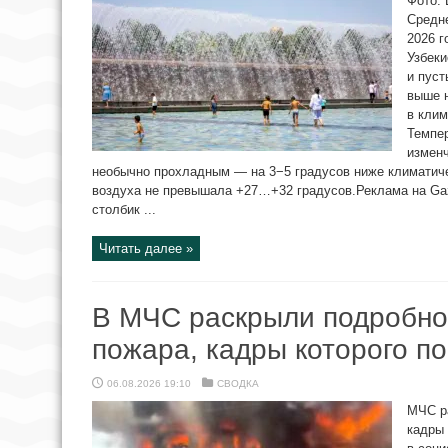
Фото: 
Средн
2026 г
Узбеки
и пуст
выше н
в клим
Темпе
измен
необычно прохладным — на 3−5 градусов ниже климатич
воздуха не превышала +27…+32 градусов.Реклама на Gaz
столбик ...
Читать далее »
В МЧС раскрыли подробно
пожара, кадры которого по
06.08.2026 19:10
СВОДКА
МЧС р
кадры 