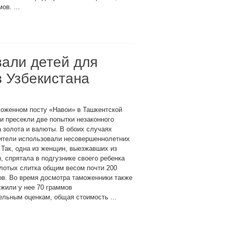
ов. ...
али детей для
з Узбекистана
оженном посту «Навои» в Ташкентской
и пресекли две попытки незаконного
 золота и валюты. В обоих случаях
ители использовали несовершеннолетних
 Так, одна из женщин, выезжавших из
, спрятала в подгузнике своего ребенка
лотых слитка общим весом почти 200
в. Во время досмотра таможенники также
жили у нее 70 граммов
льным оценкам, общая стоимость ...