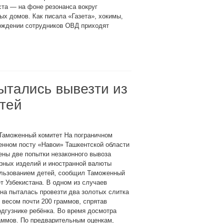
ста — на фоне резонанса вокруг
х домов. Как писала «Газета», хокимы,
ождении сотрудников ОВД приходят
пытались вывезти из
етей
 Таможенный комитет На пограничном
енном посту «Навои» Ташкентской области
ны две попытки незаконного вывоза
рных изделий и иностранной валюты
ользованием детей, сообщил Таможенный
т Узбекистана. В одном из случаев
а пыталась провезти два золотых слитка
весом почти 200 граммов, спрятав
одгузнике ребёнка. Во время досмотра
аммов. По предварительным оценкам,