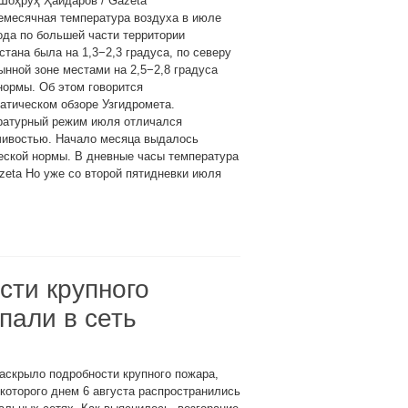
Шоҳруҳ Ҳайдаров / Gazeta
емесячная температура воздуха в июле
ода по большей части территории
стана была на 1,3−2,3 градуса, по северу
ынной зоне местами на 2,5−2,8 градуса
ормы. Об этом говорится
атическом обзоре Узгидромета.
ратурный режим июля отличался
чивостью. Начало месяца выдалось
еской нормы. В дневные часы температура
eta Но уже со второй пятидневки июля
сти крупного
пали в сеть
аскрыло подробности крупного пожара,
которого днем 6 августа распространились