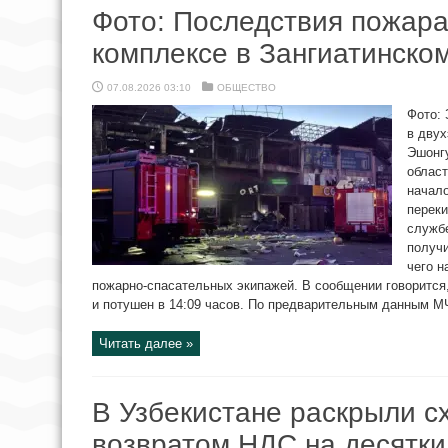
Фото: Последствия пожара
комплексе в Зангиатинско
07.08.2026 03:10
ОБЩЕСТВО
Фото: 
в двух
Эшонгу
област
начало
переки
служб
получи
чего н
пожарно-спасательных экипажей. В сообщении говорится,
и потушен в 14:09 часов. По предварительным данным МЧС
Читать далее »
В Узбекистане раскрыли с
возвратом НДС на десятк