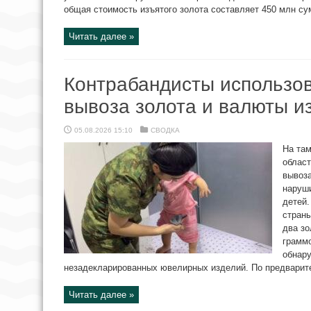
общая стоимость изъятого золота составляет 450 млн сум
Читать далее »
Контрабандисты использов
вывоза золота и валюты и
05.08.2026 15:10
СВОДКА
На там
област
вывоза
наруш
детей.
страны
два зо
граммо
обнару
незадекларированных ювелирных изделий. По предварите
Читать далее »