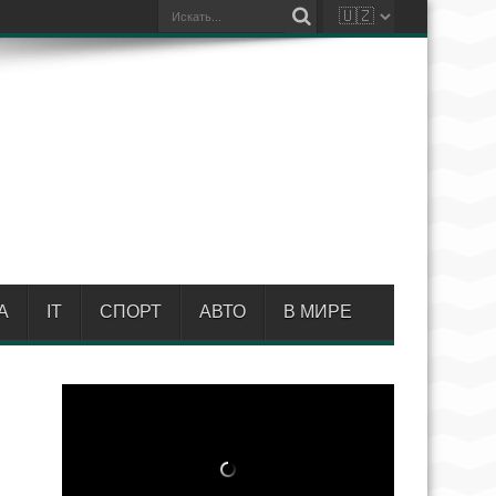
А
IT
СПОРТ
АВТО
В МИРЕ