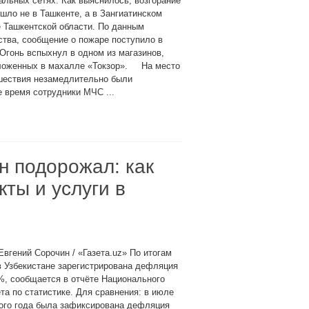
альных сетях. Как выяснилось, возгорание
шло не в Ташкенте, а в Зангиатинском
 Ташкентской области. По данным
тва, сообщение о пожаре поступило в
 Огонь вспыхнул в одном из магазинов,
ложенных в махалле «Токзор». На место
шествия незамедлительно были
 время сотрудники МЧС ...
н подорожал: как
ты и услуги в
Евгений Сорочин / «Газета.uz» По итогам
 Узбекистане зарегистрирована дефляция
%, сообщается в отчёте Национального
та по статистике. Для сравнения: в июле
ого года была зафиксирована дефляция