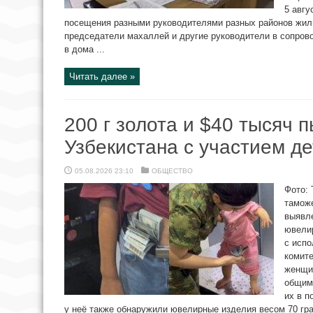
5 авгу
посещения разными руководителями разных районов жилы
председатели махаллей и другие руководители в сопров
в дома ...
Читать далее »
200 г золота и $40 тысяч 
Узбекистана с участием д
05.08.2026 23:10
ОБЩЕСТВО
Фото:
тамож
выявле
ювели
с исп
комите
женщин
общим 
их в п
у неё также обнаружили ювелирные изделия весом 70 гр