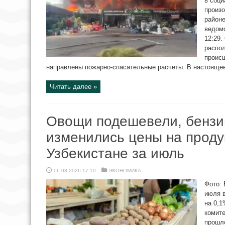
в соци
произо
районе
ведомс
12:29.
распо
проис
направлены пожарно-спасательные расчеты. В настоящее
Читать далее »
Овощи подешевели, бензи
изменились цены на продук
Узбекистане за июль
06.08.2026 17:10
ЭКОНОМИКА
Фото: 
июля в
на 0,1
комите
прошл