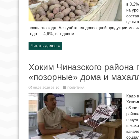
в 0,2%
на уро
состав
цены в
прошлого года. Без учёта плодоовощной продукции меся
года — 4,6%, в годовом ...
Читать далее »
Хоким Чиназского района 
«позорные» дома и махал
06.08.2026 08:10
ПОЛИТИКА
Кадр в
Хокими
област
района
поруче
в мах
канале
социал