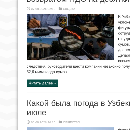
07.08.2026 02:10
СВОДКА
В Узбе
уклоне
фигур
сотру
госуда
сумов
дослед
Департ
совме
следствия, руководители шести компаний незаконно пол
32,6 миллиарда сумов. ...
Читать далее »
Какой была погода в Узбе
июле
06.08.2026 20:10
ОБЩЕСТВО