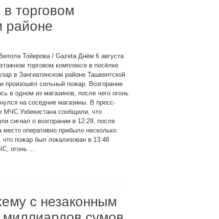
 в торговом
м районе
Зилола Тойирова / Gazeta Днём 6 августа
этажном торговом комплексе в посёлке
зар в Зангиатинском районе Ташкентской
и произошёл сильный пожар. Возгорание
сь в одном из магазинов, после чего огонь
нулся на соседние магазины. В пресс-
е МЧС Узбекистана сообщили, что
ли сигнал о возгорании в 12:29, после
а место оперативно прибыло несколько
 что пожар был локализован в 13:48
, огонь ...
хему с незаконным
и миллиардов сумов