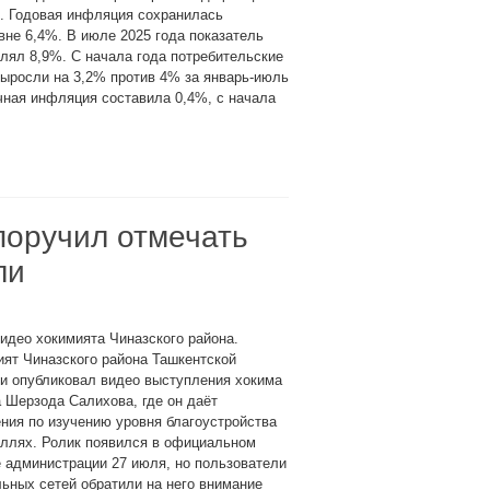
. Годовая инфляция сохранилась
вне 6,4%. В июле 2025 года показатель
лял 8,9%. С начала года потребительские
ыросли на 3,2% против 4% за январь-июль
чная инфляция составила 0,4%, с начала
поручил отмечать
ли
идео хокимията Чиназского района.
ят Чиназского района Ташкентской
и опубликовал видео выступления хокима
 Шерзода Салихова, где он даёт
ния по изучению уровня благоустройства
аллях. Ролик появился в официальном
 администрации 27 июля, но пользователи
ьных сетей обратили на него внимание