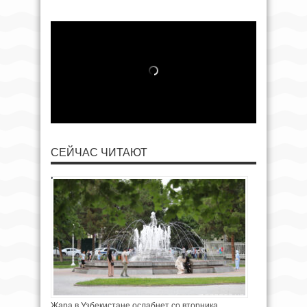
СЕЙЧАС ЧИТАЮТ
Жара в Узбекистане ослабнет со вторника