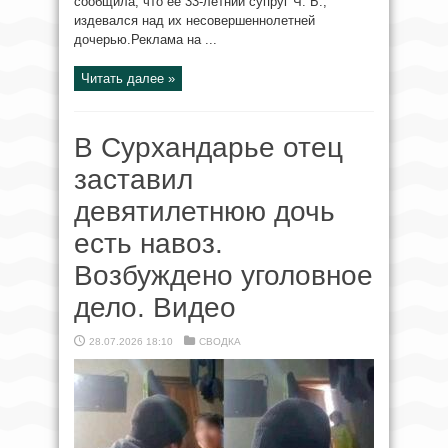
сообщила, что её 33-летний супруг Ч. Б.,
издевался над их несовершеннолетней
дочерью.Реклама на ...
Читать далее »
В Сурхандарье отец
заставил
девятилетнюю дочь
есть навоз.
Возбуждено уголовное
дело. Видео
28.07.2026 18:10
СВОДКА