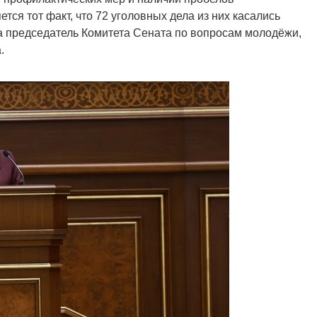
тся тот факт, что 72 уголовных дела из них касались
а председатель Комитета Сената по вопросам молодёжи,
.