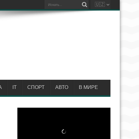
А
IT
СПОРТ
АВТО
В МИРЕ