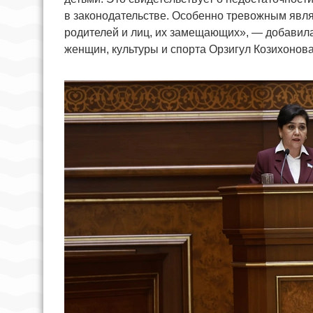
в законодательстве. Особенно тревожным являе
родителей и лиц, их замещающих», — добавил
женщин, культуры и спорта Орзигул Козихонова