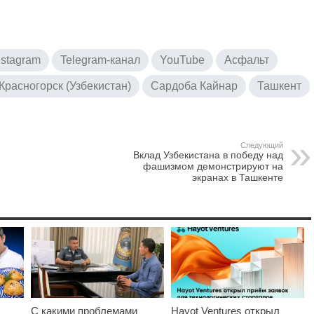
nstagram
Telegram-канал
YouTube
Асфальт
Красногорск (Узбекистан)
Сардоба Кайнар
Ташкент
Следующий
Вклад Узбекистана в победу над
фашизмом демонстрируют на
экранах в Ташкенте
С какими проблемами
Hayot Ventures открыл