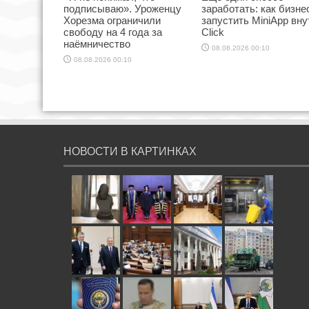
подписываю». Уроженцу
заработать: как бизне
Хорезма ограничили
запустить MiniApp вну
свободу на 4 года за
Click
наёмничество
08.08.2026 00:10
08.08.2026 00:10
НОВОСТИ В КАРТИНКАХ