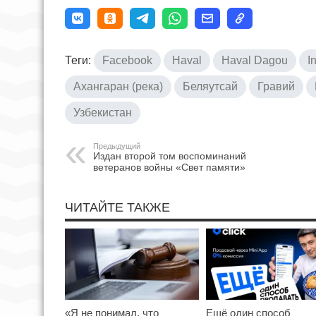
Теги:
Facebook
Haval
Haval Dagou
I
Ахангаран (река)
Беляутсай
Гравий
Узбекистан
Предыдущий
Издан второй том воспоминаний
ветеранов войны «Свет памяти»
ЧИТАЙТЕ ТАКЖЕ
«Я не понимал, что
Ещё один способ