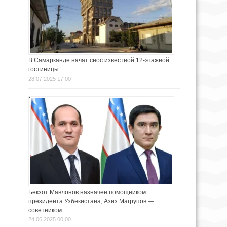
В Самарканде начат снос известной 12-этажной
гостиницы
28.07.2025 17:00
Бекзот Мавлонов назначен помощником
президента Узбекистана, Азиз Магрупов —
советником
24.06.2025 00:00