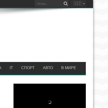
А
IT
СПОРТ
АВТО
В МИРЕ