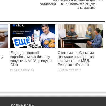
водителей — в ней появится скидка
на комиссию
Ещё один способ
С какими проблемами
цу
заработать: как бизнесу
граждане приходят на
запустить MiniApp внутри
приём к главе МВД.
Click
Репортаж «Газеты»
08.08.2026 00:10
07.08.2026 17:10
КАЛЕНДАРЬ