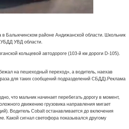
а в Балыкчинском районе Андижанской области. Школьник
 УБДД УВД области.
анской кольцевой автодороге (103-й км дороги D-105).
ыбежал на пешеходный переход», а водитель, наехав
фраза для таких сообщений подразделений СБДД).Реклама
дно, что мальчик начинает перебегать дорогу в момент,
положного движению грузовика направления мигает
ий). Водитель Cobalt останавливается до включения
ие. Какой сигнал светофора показывался другому