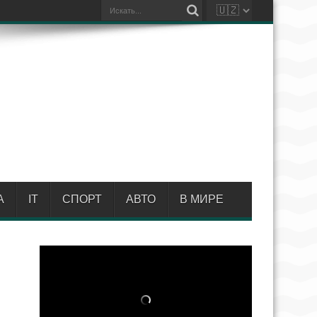
А
IT
СПОРТ
АВТО
В МИРЕ