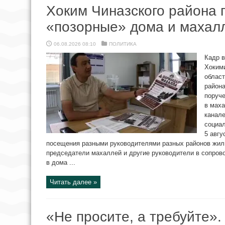
Хоким Чиназского района 
«позорные» дома и махал
06.08.2026 08:10
ПОЛИТИКА
Кадр в
Хокими
област
района
поруче
в мах
канале
социал
5 авгу
посещения разными руководителями разных районов жилы
председатели махаллей и другие руководители в сопров
в дома ...
Читать далее »
«Не просите, а требуйте»