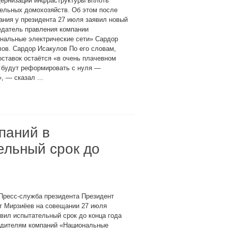
дернизации инфраструктуры вплоть
ельных домохозяйств. Об этом после
ния у президента 27 июля заявил новый
едатель правления компании
нальные электрические сети» Сардор
ов. Сардор Исакулов По его словам,
оставок остаётся «в очень плачевном
ь будут реформировать с нуля —
 — сказал ...
паний в
ельный срок до
Пресс-служба президента Президент
т Мирзиёев на совещании 27 июля
вил испытательный срок до конца года
одителям компаний «Национальные