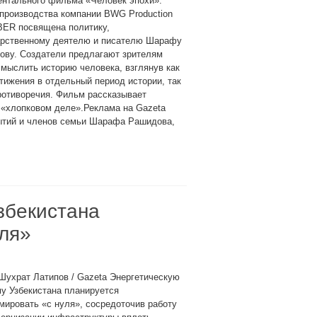
ентального фильма «Человек эпохи».
производства компании BWG Production
BER посвящена политику,
арственному деятелю и писателю Шарафу
ову. Создатели предлагают зрителям
мыслить историю человека, взглянув как
тижения в отдельный период истории, так
ротиворечия. Фильм рассказывает
и «хлопковом деле».Реклама на Gazeta
бытий и членов семьи Шарафа Рашидова,
збекистана
ля»
Шухрат Латипов / Gazeta Энергетическую
у Узбекистана планируется
ировать «с нуля», сосредоточив работу