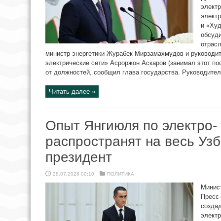
электр
электр
и «Худ
обсуди
отрасл
министр энергетики Журабек Мирзамахмудов и руководи
электрические сети» Асроржон Аскаров (занимал этот по
от должностей, сообщил глава государства. Руководител
Читать далее »
Опыт Янгиюля по электро-
распространят на весь Уз
президент
28.07.2026 00:10
ПОЛИТИКА
Минист
Пресс
созда
электр