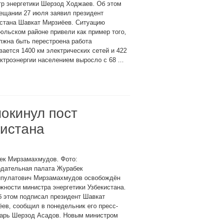
р энергетики Шерзод Ходжаев. Об этом
ещании 27 июля заявил президент
истана Шавкат Мирзиёев. Ситуацию
юльском районе привели как пример того,
лжна быть перестроена работа
вается 1400 км электрических сетей и 422
ктроэнергии населением выросло с 68 ...
окинул пост
кистана
ек Мирзамахмудов. Фото:
одательная палата Журабек
нпулатович Мирзамахмудов освобождён
жности министра энергетики Узбекистана.
б этом подписал президент Шавкат
ев, сообщил в понедельник его пресс-
тарь Шерзод Асадов. Новым министром