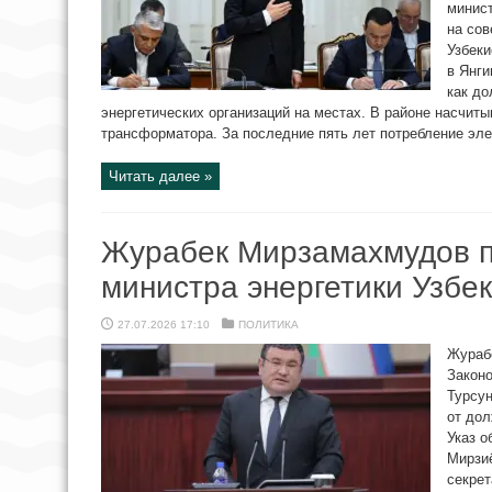
минист
на сов
Узбек
в Янги
как до
энергетических организаций на местах. В районе насчиты
трансформатора. За последние пять лет потребление эле
Читать далее »
Журабек Мирзамахмудов п
министра энергетики Узбе
27.07.2026 17:10
ПОЛИТИКА
Жураб
Закон
Турсу
от дол
Указ о
Мирзиё
секре