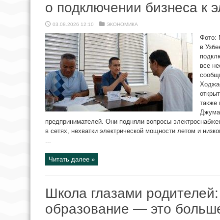
о подключении бизнеса к 
03.08.2026 12:10
ЭКОНОМИКА
Фото:
в Узбе
подклю
все н
сообщ
Ходжа
открыт
также 
Джуман
предпринимателей. Они подняли вопросы электроснабжен
в сетях, нехватки электрической мощности летом и низк
...
Читать далее »
Школа глазами родителей:
образование — это больше