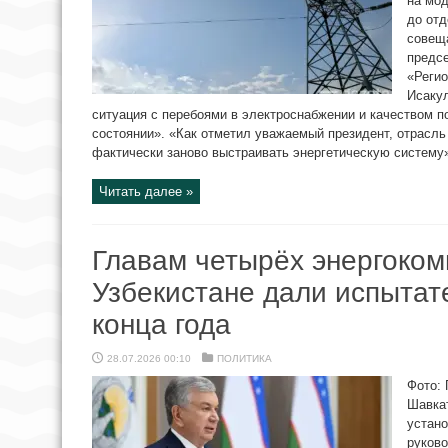
на мо
до отд
совеща
предс
«Регио
Исакул
ситуация с перебоями в электроснабжении и качеством п
состоянии». «Как отметил уважаемый президент, отрасл
фактически заново выстраивать энергетическую систему»,
Читать далее »
Главам четырёх энергоком
Узбекистане дали испытат
конца года
28.07.2026 00:10
ПОЛИТИКА
Фото: 
Шавка
устано
руков