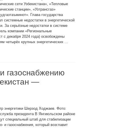
ические сети Узбекистана», «Тепловые
ические станции», «Узтрансгаз»
удгазтаъминот». Глава государства
л системные недостатки в энергетической
и. За серьёзные недостатки в системе
тель компании «Региональные
ст с декабря 2024 года) освобождены
ям четырёх крупных энергетических ...
 и газоснабжению
бекистан —
р энергетики Шерзод Ходжаев. Фото:
-служба президента В Янгиюльском районе
дут специальный штаб для стабилизации
о- и газоснабжения, который возглавит