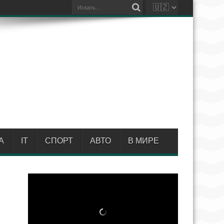
А
IT
СПОРТ
АВТО
В МИРЕ