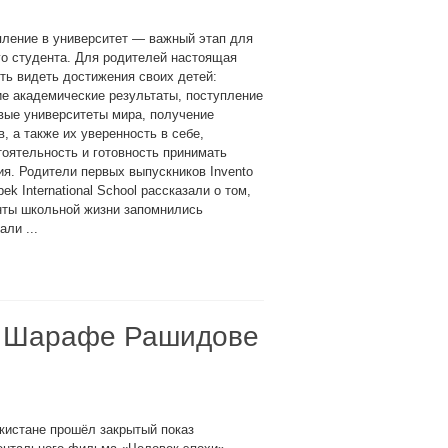
пление в университет — важный этап для
о студента. Для родителей настоящая
ть видеть достижения своих детей:
е академические результаты, поступление
вые университеты мира, получение
в, а также их уверенность в себе,
оятельность и готовность принимать
я. Родители первых выпускников Invento
bek International School рассказали о том,
енты школьной жизни запомнились
ли ...
о Шарафе Рашидове
кистане прошёл закрытый показ