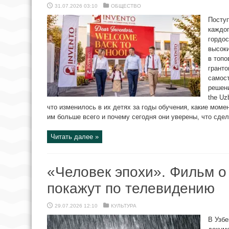
31.07.2026 03:10
ОБЩЕСТВО
Посту
каждог
гордос
высоки
в топо
гранто
самост
решени
the Uz
что изменилось в их детях за годы обучения, какие мом
им больше всего и почему сегодня они уверены, что сдела
Читать далее »
«Человек эпохи». Фильм 
покажут по телевидению
29.07.2026 12:10
КУЛЬТУРА
В Узбе