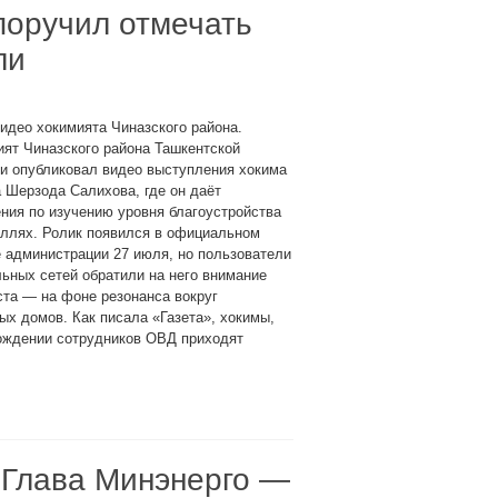
поручил отмечать
ли
идео хокимията Чиназского района.
ят Чиназского района Ташкентской
и опубликовал видео выступления хокима
 Шерзода Салихова, где он даёт
ния по изучению уровня благоустройства
аллях. Ролик появился в официальном
 администрации 27 июля, но пользователи
ьных сетей обратили на него внимание
ста — на фоне резонанса вокруг
х домов. Как писала «Газета», хокимы,
ождении сотрудников ОВД приходят
. Глава Минэнерго —