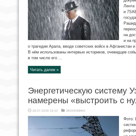
докум
Лента 
и 7SA
госуд
Рашид
переос
на дос
и на п
о трагедии Арала, вводе советских войск в Афганистан 
В нём использованы интервью историков, очевидцев со
в том числе его ...
Читать далее »
Энергетическую систему У
намерены «выстроить с ну
28.07.2026 16:10
ЭКОНОМИКА
Фото: 
систем
реформ