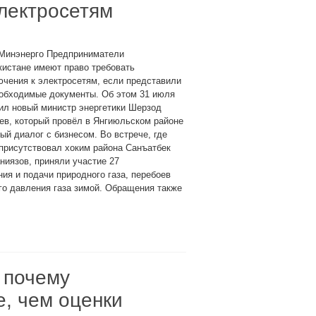
электросетям
 Минэнерго Предприниматели
кистане имеют право требовать
чения к электросетям, если представили
еобходимые документы. Об этом 31 июля
ил новый министр энергетики Шерзод
ев, который провёл в Янгиюльском районе
ый диалог с бизнесом. Во встрече, где
присутствовал хоким района Санъатбек
иязов, приняли участие 27
ия и подачи природного газа, перебоев
ого давления газа зимой. Обращения также
 почему
, чем оценки