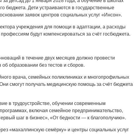
за детсад до 1 января 2028 года, а обучение в школах
ого бюджета. Дети устраиваются в государственные
 основании заявок центров социальных услуг «Инсон».
ектора учреждения для помощи в адаптации, а расходы
 профессиям будут компенсироваться за счёт госбюджета.
нноваций в течение двух месяцев должно провести
об образовании без тестов и сборов.
мейного врача, семейных поликлиниках и многопрофильных
 Они смогут получать медицинскую помощь за счёт бюджета
вие в трудоустройстве, обучении современным
 программах, включая семейное предпринимательство,
рвый шаг в бизнес», «От бедности — к благополучию».
через «махаллинскую семёрку» и центры социальных услуг