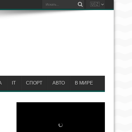
А
IT
СПОРТ
АВТО
В МИРЕ