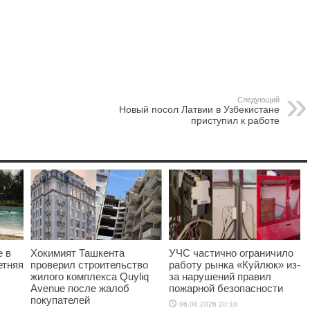
Следующий
Новый посол Латвии в Узбекистане
приступил к работе
е в
Хокимият Ташкента
УЧС частично ограничило
етняя
проверил строительство
работу рынка «Куйлюк» из-
жилого комплекса Quyliq
за нарушений правил
Avenue после жалоб
пожарной безопасности
покупателей
06.08.2026 20:10