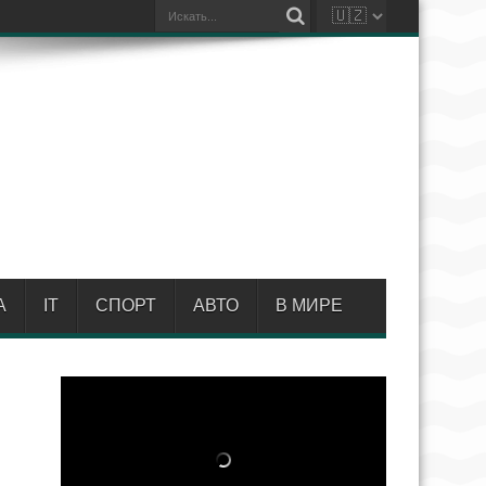
А
IT
СПОРТ
АВТО
В МИРЕ