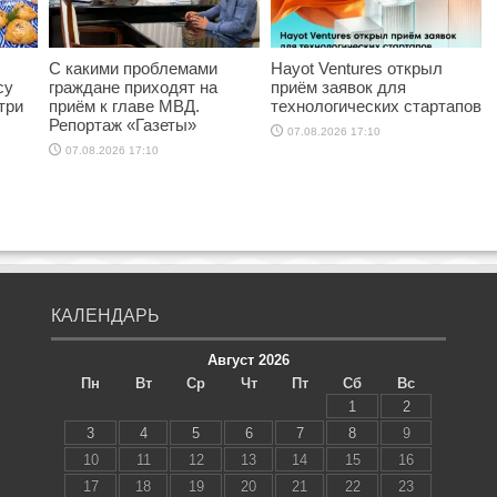
С какими проблемами
Hayot Ventures открыл
су
граждане приходят на
приём заявок для
три
приём к главе МВД.
технологических стартапов
Репортаж «Газеты»
07.08.2026 17:10
07.08.2026 17:10
КАЛЕНДАРЬ
Август 2026
Пн
Вт
Ср
Чт
Пт
Сб
Вс
1
2
3
4
5
6
7
8
9
10
11
12
13
14
15
16
17
18
19
20
21
22
23