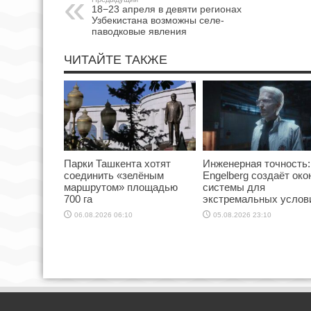
18−23 апреля в девяти регионах
Узбекистана возможны селе-
паводковые явления
ЧИТАЙТЕ ТАКЖЕ
Парки Ташкента хотят
Инженерная точность:
соединить «зелёным
Engelberg создаёт ок
маршрутом» площадью
системы для
700 га
экстремальных услов
06.08.2026 06:10
05.08.2026 23:10