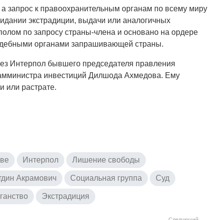
, а запрос к правоохранительным органам по всему миру
жидании экстрадиции, выдачи или аналогичных
полом по запросу страны-члена и основано на ордере
судебными органами запрашивающей страны.
рез Интерпол бывшего председателя правления
 замминистра инвестиций Дилшода Ахмедова. Ему
и или растрате.
аве
Интерпол
Лишение свободы
тдин Акрамович
Социальная группа
Суд
ганство
Экстрадиция
Следующий