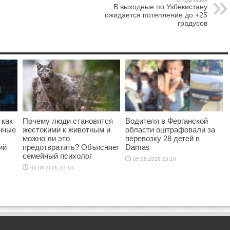
В выходные по Узбекистану
ожидается потепление до +25
градусов
 как
Почему люди становятся
Водителя в Ферганской
онные
жестокими к животным и
области оштрафовали за
можно ли это
перевозку 28 детей в
ий
предотвратить? Объясняет
Damas
семейный психолог
05.08.2026 23:10
05.08.2026 23:10