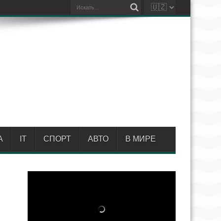
А
IT
СПОРТ
АВТО
В МИРЕ