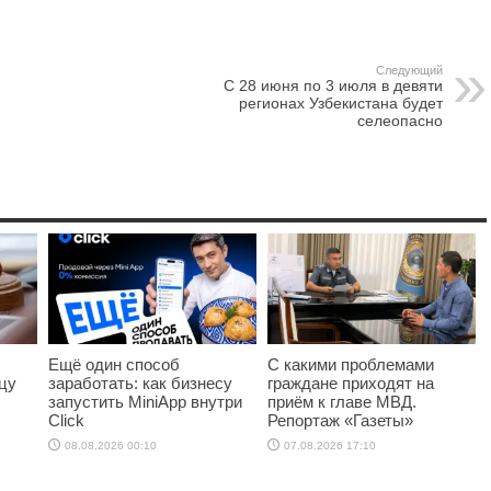
Следующий
С 28 июня по 3 июля в девяти
регионах Узбекистана будет
селеопасно
Ещё один способ
С какими проблемами
цу
заработать: как бизнесу
граждане приходят на
запустить MiniApp внутри
приём к главе МВД.
Click
Репортаж «Газеты»
08.08.2026 00:10
07.08.2026 17:10