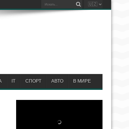
А
IT
СПОРТ
АВТО
В МИРЕ