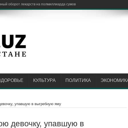
нный оборот лекарств на полмиллиарда сумов
ЗДОРОВЬЕ
КУЛЬТУРА
ПОЛИТИКА
ЭКОНОМИК
девочку, упавшую в выгребную яму
юю девочку, упавшую в