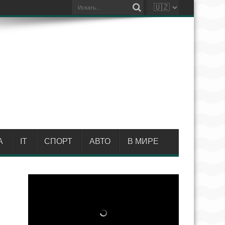
А
IT
СПОРТ
АВТО
В МИРЕ