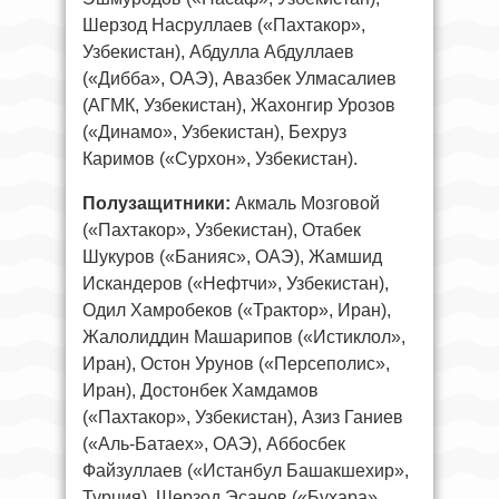
Шерзод Насруллаев («Пахтакор»,
Узбекистан), Абдулла Абдуллаев
(«Дибба», ОАЭ), Авазбек Улмасалиев
(АГМК, Узбекистан), Жахонгир Урозов
(«Динамо», Узбекистан), Бехруз
Каримов («Сурхон», Узбекистан).
Полузащитники:
Акмаль Мозговой
(«Пахтакор», Узбекистан), Отабек
Шукуров («Банияс», ОАЭ), Жамшид
Искандеров («Нефтчи», Узбекистан),
Одил Хамробеков («Трактор», Иран),
Жалолиддин Машарипов («Истиклол»,
Иран), Остон Урунов («Персеполис»,
Иран), Достонбек Хамдамов
(«Пахтакор», Узбекистан), Азиз Ганиев
(«Аль-Батаех», ОАЭ), Аббосбек
Файзуллаев («Истанбул Башакшехир»,
Турция), Шерзод Эсанов («Бухара»,