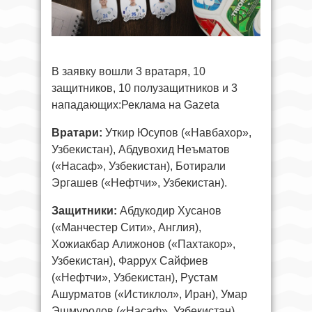
В заявку вошли 3 вратаря, 10
защитников, 10 полузащитников и 3
нападающих:Реклама на Gazeta
Вратари:
Уткир Юсупов («Навбахор»,
Узбекистан), Абдувохид Неъматов
(«Насаф», Узбекистан), Ботирали
Эргашев («Нефтчи», Узбекистан).
Защитники:
Абдукодир Хусанов
(«Манчестер Сити», Англия),
Хожиакбар Алижонов («Пахтакор»,
Узбекистан), Фаррух Сайфиев
(«Нефтчи», Узбекистан), Рустам
Ашурматов («Истиклол», Иран), Умар
Эшмуродов («Насаф», Узбекистан),