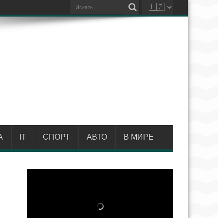
А
IT
СПОРТ
АВТО
В МИРЕ