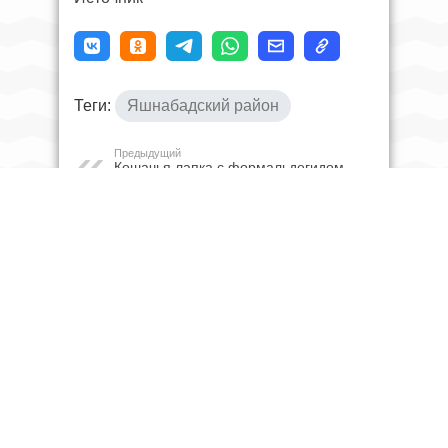
Теги:
Яшнабадский район
Предыдущий
Кошачья лапка с формальдегидом.
В Узбекистане из продажи изъяли
опасные детские игрушки из Китая
Следующий
Пожар в Навои уничтожил восемь
квартир в девятиэтажке. Видео
ЧИТАЙТЕ ТАКЖЕ