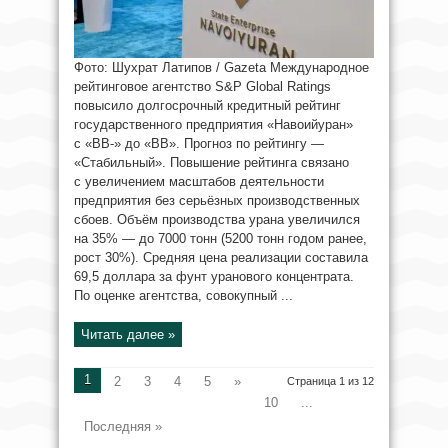
Фото: Шухрат Латипов / Gazeta Международное
рейтинговое агентство S&P Global Ratings
повысило долгосрочный кредитный рейтинг
государственного предприятия «Навоийуран»
с «BB-» до «BB». Прогноз по рейтингу —
«Стабильный». Повышение рейтинга связано
с увеличением масштабов деятельности
предприятия без серьёзных производственных
сбоев. Объём производства урана увеличился
на 35% — до 7000 тонн (5200 тонн годом ранее,
рост 30%). Средняя цена реализации составила
69,5 доллара за фунт уранового концентрата.
По оценке агентства, совокупный ...
Читать далее »
1
2
3
4
5
»
Страница 1 из 12
10
...
Последняя »