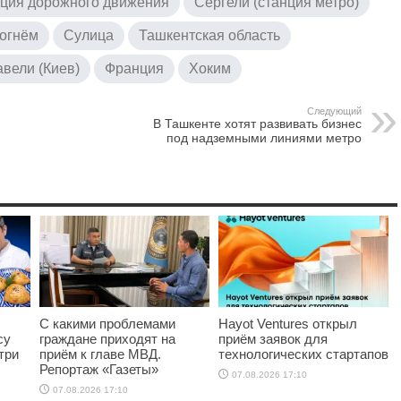
ция дорожного движения
Сергели (станция метро)
 огнём
Сулица
Ташкентская область
вели (Киев)
Франция
Хоким
Следующий
В Ташкенте хотят развивать бизнес
под надземными линиями метро
С какими проблемами
Hayot Ventures открыл
су
граждане приходят на
приём заявок для
три
приём к главе МВД.
технологических стартапов
Репортаж «Газеты»
07.08.2026 17:10
07.08.2026 17:10