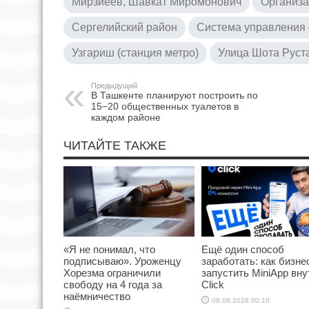
Мирзиёев, Шавкат Миромонович
Организа
Сергелийский район
Система управления
Узгариш (станция метро)
Улица Шота Руста
Предыдущий
В Ташкенте планируют построить по
15−20 общественных туалетов в
каждом районе
ЧИТАЙТЕ ТАКЖЕ
«Я не понимал, что
Ещё один способ
подписываю». Уроженцу
заработать: как бизне
Хорезма ограничили
запустить MiniApp вну
свободу на 4 года за
Click
наёмничество
08.08.2026 00:10