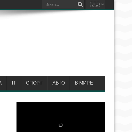
А
IT
СПОРТ
АВТО
В МИРЕ