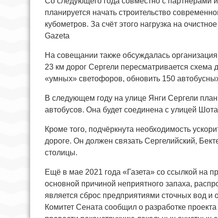
Со следующего года совместно с партнёрами и
планируется начать строительство современн
кубометров. За счёт этого нагрузка на очистн
Gazeta
На совещании также обсуждалась организация 
23 км дорог Сергели пересматривается схема 
«умных» светофоров, обновить 150 автобусных 
В следующем году на улице Янги Сергели план
автобусов. Она будет соединена с улицей Шота
Кроме того, подчёркнута необходимость ускори
дороге. Он должен связать Сергелийский, Бект
столицы.
Ещё в мае 2021 года «Газета» со ссылкой на 
основной причиной неприятного запаха, распр
является сброс предприятиями сточных вод и о
Комитет Сената сообщил о разработке проекта