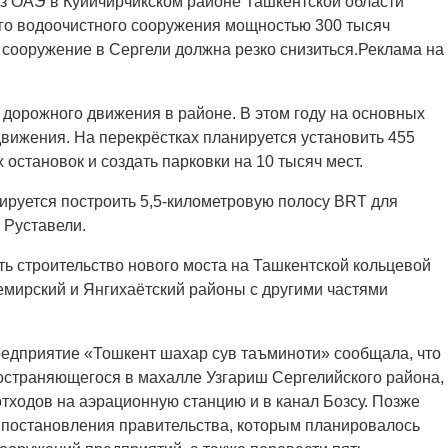
з ОАЭ в Куйичирчикском районе Ташкентской области
ого водоочистного сооружения мощностью 300 тысяч
ое сооружение в Сергели должна резко снизиться.Реклама на
дорожного движения в районе. В этом году на основных
движения. На перекрёстках планируется установить 455
остановок и создать парковки на 10 тысяч мест.
ируется построить 5,5-километровую полосу BRT для
 Руставели.
ть строительство нового моста на Ташкентской кольцевой
емирский и Янгихаётский районы с другими частями
предприятие «Тошкент шахар сув таъминоти» сообщала, что
остраняющегося в махалле Узгариш Сергелийского района,
тходов на аэрационную станцию и в канал Бозсу. Позже
 постановления правительства, которым планировалось