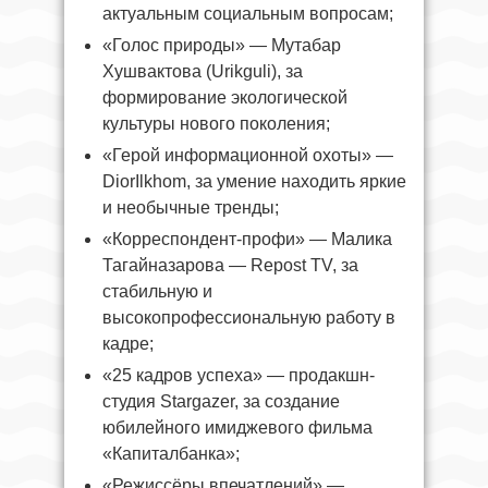
актуальным социальным вопросам;
«Голос природы» — Мутабар
Хушвактова (Urikguli), за
формирование экологической
культуры нового поколения;
«Герой информационной охоты» —
DiorIlkhom, за умение находить яркие
и необычные тренды;
«Корреспондент-профи» — Малика
Тагайназарова — Repost TV, за
стабильную и
высокопрофессиональную работу в
кадре;
«25 кадров успеха» — продакшн-
студия Stargazer, за создание
юбилейного имиджевого фильма
«Капиталбанка»;
«Режиссёры впечатлений» —