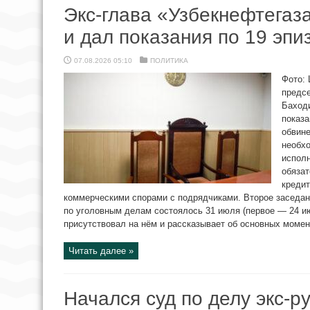
Экс-глава «Узбекнефтегаза
и дал показания по 19 эпи
07.08.2026 05:10
ПОЛИТИКА
Фото: 
предс
Баходи
показа
обвине
необх
испол
обяза
кредит
коммерческими спорами с подрядчиками. Второе заседа
по уголовным делам состоялось 31 июля (первое — 24 и
присутствовал на нём и рассказывает об основных момен
Читать далее »
Начался суд по делу экс-р