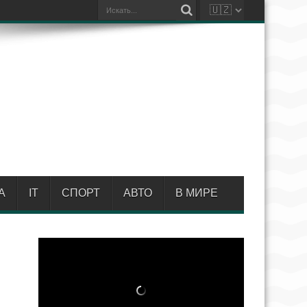
А
IT
СПОРТ
АВТО
В МИРЕ