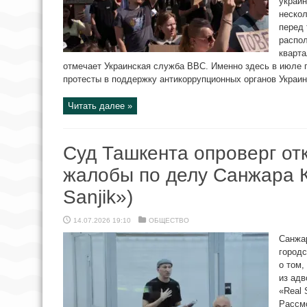
украи
нескол
перед
распо
кварта
отмечает Украинская служба BBC. Именно здесь в июле 
протесты в поддержку антикоррупционных органов Украины
Читать далее »
Суд Ташкента опроверг от
жалобы по делу Санжара 
Sanjik»)
14.07.2026 19:10
ОБЩЕСТВО
Санжар
город
о том,
из адв
«Real 
Рассмо