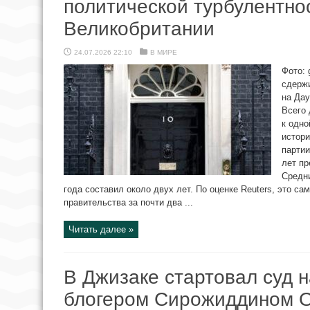
политической турбулентно
Великобритании
24.07.2026 22:10
В МИРЕ
Фото: 
сдержи
на Дау
Всего 
к одно
истори
партии
лет п
Средни
года составил около двух лет. По оценке Reuters, это са
правительства за почти два ...
Читать далее »
В Джизаке стартовал суд 
блогером Сирожиддином 