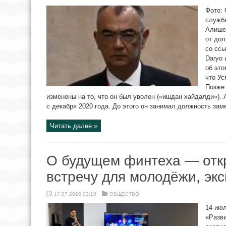
Фото:
службы
Алише
от дол
со ссы
Daryo 
об это
что Ус
Позже
изменены на то, что он был уволен («ишдан хайдалди»)
с декабря 2020 года. До этого он занимал должность зам
Читать далее »
О будущем финтеха — откр
встречу для молодёжи, эк
17.07.2026 03:10
ОБЩЕСТВО
14 июл
«Разви