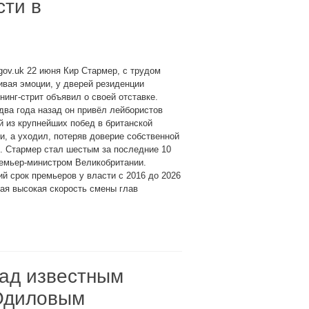
сти в
gov.uk 22 июня Кир Стармер, с трудом
вая эмоции, у дверей резиденции
нинг-стрит объявил о своей отставке.
два года назад он привёл лейбористов
й из крупнейших побед в британской
и, а уходил, потеряв доверие собственной
. Стармер стал шестым за последние 10
ремьер-министром Великобритании.
й срок премьеров у власти с 2016 до 2026
мая высокая скорость смены глав
над известным
Одиловым