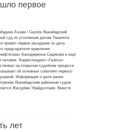
ошло первое
 Мадина Аъзам / Gazeta Яшнабадский
ный суд по уголовным делам Ташкента
я провёл первое заседание по делу
го председателя правления
кнефтегаза» Баходиржона Сидикова и ещё
 человек. Корреспондент «Газеты»
ствовал на открытом судебном процессе
казывает об основных событиях первого
лушаний. Информация о деле ранее
смотрению Яшнабадским районным судом
ляется Жасурбек Убайдуллаев. Вместе
ть лет