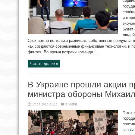
серви
госуда
сообще
интер
эконом
будет
людей 
Click важно не только развивать собственные продукты, 
как создаются современные финансовые технологии, и п
финтех. Во время встречи команда ...
Читать далее »
В Украине прошли акции п
министра обороны Михаи
17.07.2026 01:10
В МИРЕ
Фото: 
города
против
главы