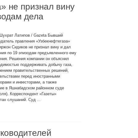
» не признал вину
зодам дела
Шухрат Латипов / Gazeta Бывший
едатель правления «Узбекнефтегаза»
ржон Сидиков не признал вину и дал
ния по 19 эпизодам предъявленного ему
ния. Решения компании он объяснил
одимостью поддерживать добычу газа,
нением правительственных решений,
тельствами перед иностранными
орами и инвесторами, а также
ние в Яшнабадском районном суде
юля). Корреспондент «Газеты»
тах слушаний. Суд ...
уководителей