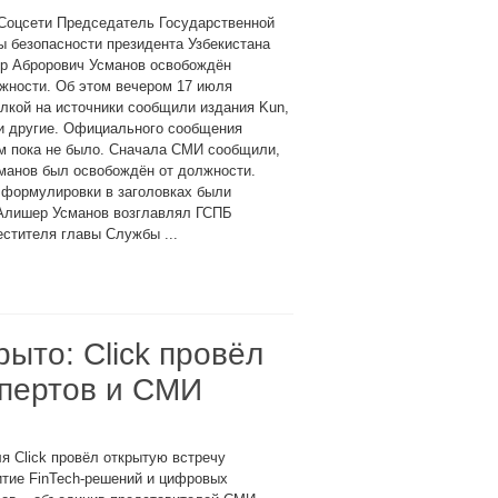
 Соцсети Председатель Государственной
 безопасности президента Узбекистана
р Аброрович Усманов освобождён
жности. Об этом вечером 17 июля
лкой на источники сообщили издания Kun,
и другие. Официального сообщения
м пока не было. Сначала СМИ сообщили,
манов был освобождён от должности.
 формулировки в заголовках были
. Алишер Усманов возглавлял ГСПБ
естителя главы Службы ...
ыто: Click провёл
спертов и СМИ
я Click провёл открытую встречу
тие FinTech-решений и цифровых