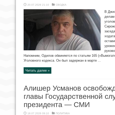
20.07.2026 21:10
СВОДКА
В Джи
делам
уголов
Сирож
заседа
ходата
остави
урожен
руково
Напомним, Одилов обвиняется по статьям 165 («Вымогат
Уголовного кодекса. Он был задержан в марте ...
Читать далее »
Алишер Усманов освобожд
главы Государственной сл
президента — СМИ
18.07.2026 09:10
ПОЛИТИКА