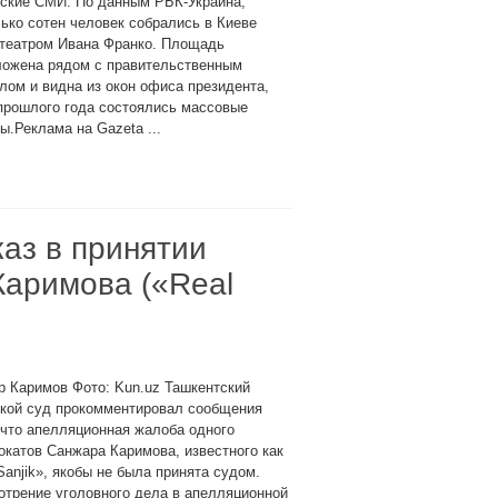
нские СМИ. По данным РБК-Украина,
ько сотен человек собрались в Киеве
 театром Ивана Франко. Площадь
ложена рядом с правительственным
лом и видна из окон офиса президента,
прошлого года состоялись массовые
.Реклама на Gazeta ...
каз в принятии
Каримова («Real
 Каримов Фото: Kun.uz Ташкентский
ской суд прокомментировал сообщения
 что апелляционная жалоба одного
окатов Санжара Каримова, известного как
Sanjik», якобы не была принята судом.
трение уголовного дела в апелляционной