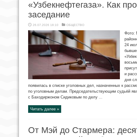
«Узбекнефтегаза». Как пр
заседание
26.07.2026 18:10
ОБЩЕСТВО
Фото:
район
24 июл
бывше
«Узбе
восьми
присут
и расс
дня с
появилась в списке уголовных дел, назначенных к рас
по уголовным делам. Председательствующим судьёй яв
с Баходиржоном Сидиковым по делу ...
Читать далее »
От Мэй до Стармера: деся