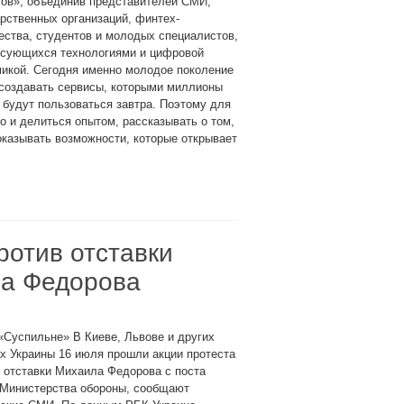
сов», объединив представителей СМИ,
рственных организаций, финтех-
ства, студентов и молодых специалистов,
есующихся технологиями и цифровой
икой. Сегодня именно молодое поколение
 создавать сервисы, которыми миллионы
будут пользоваться завтра. Поэтому для
но и делиться опытом, рассказывать о том,
оказывать возможности, которые открывает
ротив отставки
ла Федорова
«Суспильне» В Киеве, Львове и других
х Украины 16 июля прошли акции протеста
 отставки Михаила Федорова с поста
 Министерства обороны, сообщают