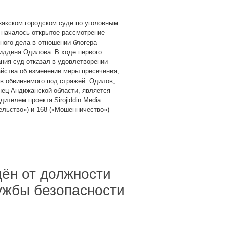
закском городском суде по уголовным
 началось открытое рассмотрение
ного дела в отношении блогера
иддина Одилова. В ходе первого
ния суд отказал в удовлетворении
йства об изменении меры пресечения,
в обвиняемого под стражей. Одилов,
ец Андижанской области, является
дителем проекта Sirojiddin Media.
ельство») и 168 («Мошенничество»)
ён от должности
ужбы безопасности